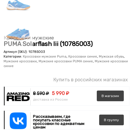
Кроссовки мужские
PUMA Solarflash Iii (10785003)
Артикул (SKU):
10785003
Категории:
Кроссовки мужские Puma
,
Кроссовки синие
,
Мужская обувь
,
Мужские кроссовки
,
Мужские кроссовки PUMA синие
,
Мужские кроссовки
синие
Купить в российских магазинах
5 990 ₽
8 590 ₽
В
магазин
доставка из России
Рассказываем, где
покупать классные
В
группу
кроссовки по адекватным
ценам