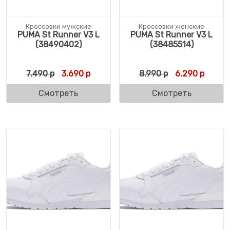
Кроссовки мужские
Кроссовки женские
PUMA St Runner V3 L
PUMA St Runner V3 L
(38490402)
(38485514)
Первоначальная цена составляла 7.490 р
Текущая цена: 3.690 р.
Первоначальн
Текуща
7.490
р
3.690
р
8.990
р
6.290
р
Смотреть
Смотреть