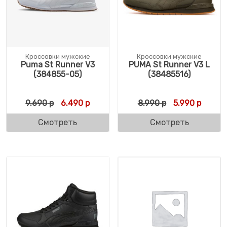
Кроссовки мужские
Кроссовки мужские
Puma St Runner V3
PUMA St Runner V3 L
(384855-05)
(38485516)
Первоначальная цена составляла 9.690 р
Текущая цена: 6.490 р.
Первоначальн
Текуща
9.690
р
6.490
р
8.990
р
5.990
р
Смотреть
Смотреть