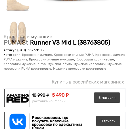
Кроссовки мужские
PUMA St Runner V3 Mid L (38763805)
Артикул (SKU):
38763805
Категории:
Кроссовки зимние
,
Кроссовки зимние PUMA
,
Кроссовки зимние
PUMA мужские
,
Кроссовки зимние мужские
,
Кроссовки коричневые
,
Кроссовки мужские Puma
,
Мужская обувь
,
Мужские кроссовки
,
Мужские
кроссовки PUMA коричневые
,
Мужские кроссовки коричневые
Купить в российских магазинах
5 490 ₽
10 990 ₽
В
магазин
доставка из России
Рассказываем, где
покупать классные
В
группу
кроссовки по адекватным
ценам