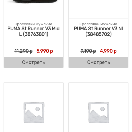
Кроссовки мужские
Кроссовки мужские
PUMA St Runner V3 Mid
PUMA St Runner V3 Nl
L (38763801)
(38485702)
Первоначальная цена составляла 11.290 
Текущая цена: 5.990 р.
Первоначальна
Текуща
11.290
р
5.990
р
9.190
р
4.990
р
Смотреть
Смотреть