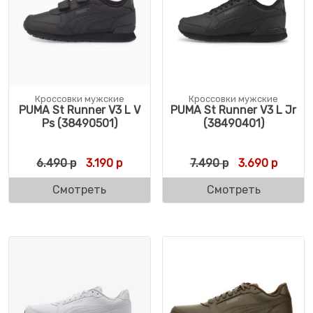
Кроссовки мужские
Кроссовки мужские
PUMA St Runner V3 L V
PUMA St Runner V3 L Jr
Ps (38490501)
(38490401)
Первоначальная цена составляла 6.490 р
Текущая цена: 3.190 р.
Первоначальн
Текуща
6.490
р
3.190
р
7.490
р
3.690
р
Смотреть
Смотреть