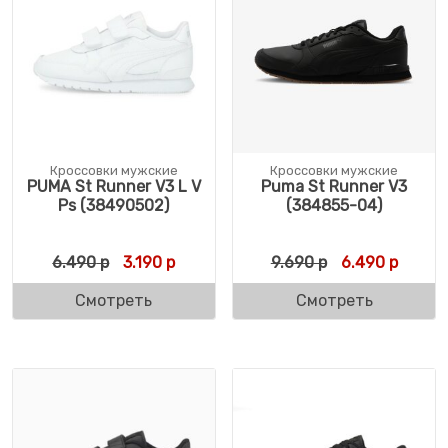
Кроссовки мужские
Кроссовки мужские
PUMA St Runner V3 L V
Puma St Runner V3
Ps (38490502)
(384855-04)
Первоначальная цена составляла 6.490 р
Текущая цена: 3.190 р.
Первоначальн
Текуща
6.490
р
3.190
р
9.690
р
6.490
р
Смотреть
Смотреть