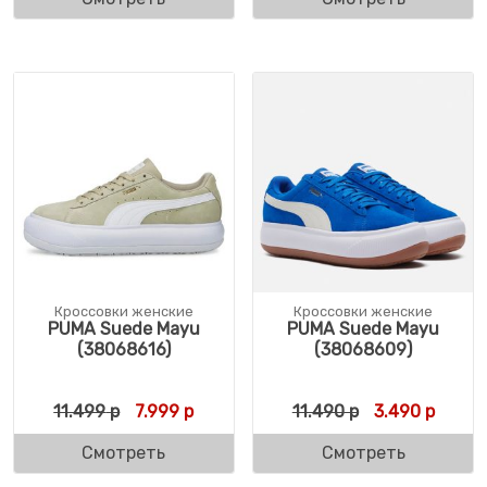
Кроссовки женские
Кроссовки женские
PUMA Suede Mayu
PUMA Suede Mayu
(38068616)
(38068609)
Первоначальная цена составляла 11.499 
Текущая цена: 7.999 р.
Первоначальн
Текуща
11.499
р
7.999
р
11.490
р
3.490
р
Смотреть
Смотреть