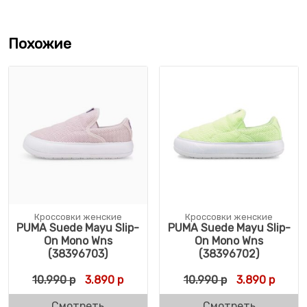
Похожие
Кроссовки женские
Кроссовки женские
PUMA Suede Mayu Slip-
PUMA Suede Mayu Slip-
On Mono Wns
On Mono Wns
(38396703)
(38396702)
Первоначальная цена составляла 10.990 
Текущая цена: 3.890 р.
Первоначальн
Текущ
10.990
р
3.890
р
10.990
р
3.890
р
Смотреть
Смотреть