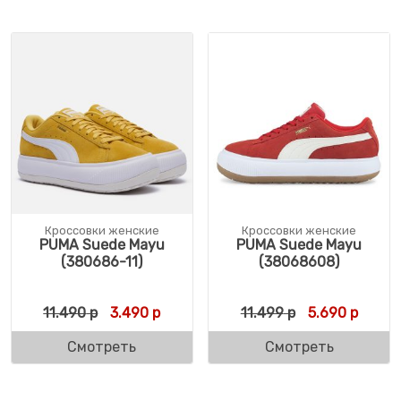
Кроссовки женские
Кроссовки женские
PUMA Suede Mayu
PUMA Suede Mayu
(380686-11)
(38068608)
Первоначальная цена составляла 11.490 
Текущая цена: 3.490 р.
Первоначальн
Текуща
11.490
р
3.490
р
11.499
р
5.690
р
Смотреть
Смотреть