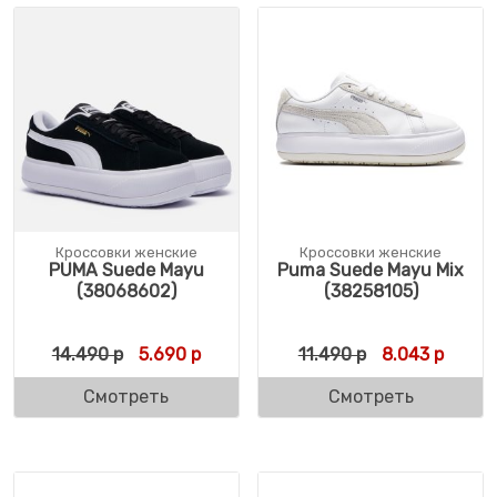
Кроссовки женские
Кроссовки женские
PUMA Suede Mayu
Puma Suede Mayu Mix
(38068602)
(38258105)
Первоначальная цена составляла 14.490 
Текущая цена: 5.690 р.
Первоначальн
Текуща
14.490
р
5.690
р
11.490
р
8.043
р
Смотреть
Смотреть