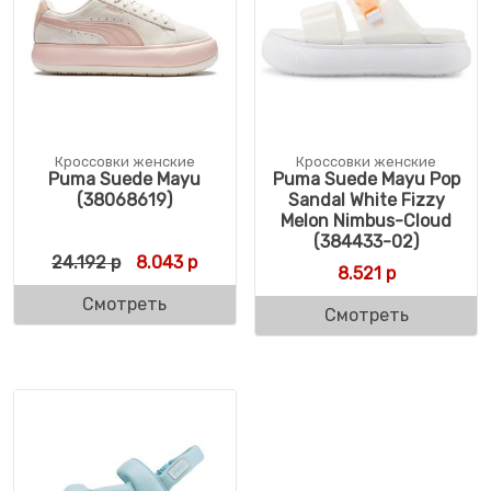
Кроссовки женские
Кроссовки женские
Puma Suede Mayu
Puma Suede Mayu Pop
(38068619)
Sandal White Fizzy
Melon Nimbus-Cloud
(384433-02)
Первоначальная цена составляла 24.192 
Текущая цена: 8.043 р.
24.192
р
8.043
р
8.521
р
Смотреть
Смотреть