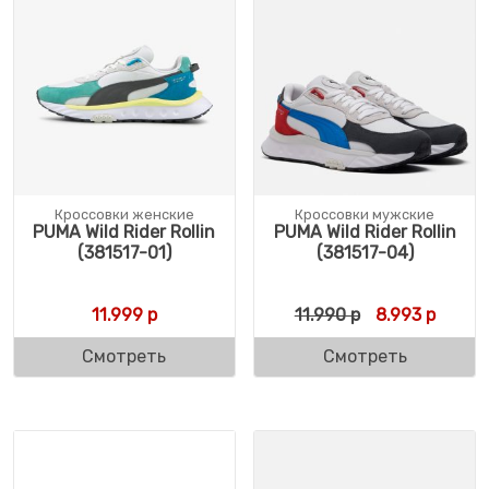
Кроссовки женские
Кроссовки мужские
PUMA Wild Rider Rollin
PUMA Wild Rider Rollin
(381517-01)
(381517-04)
Первоначальн
Текуща
11.999
р
11.990
р
8.993
р
Смотреть
Смотреть