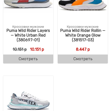
Кроссовки мужские
Кроссовки мужские
Puma Wild Rider Layers
Puma Wild Rider Rollin —
— White Urban Red
White Orange Glow
(380697-01)
(381517-03)
Первоначальная цена составляла 10.151 р
Текущая цена: 10.151 р.
10.151
р
10.151
р
8.447
р
Смотреть
Смотреть