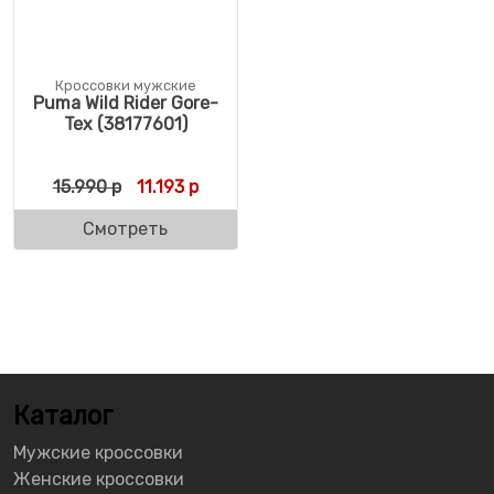
Кроссовки мужские
Puma Wild Rider Gore-
Tex (38177601)
Первоначальная цена составляла 15.990 
Текущая цена: 11.193 р.
15.990
р
11.193
р
Смотреть
Каталог
Мужские кроссовки
Женские кроссовки