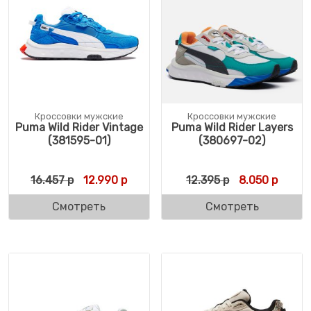
Кроссовки мужские
Кроссовки мужские
Puma Wild Rider Vintage
Puma Wild Rider Layers
(381595-01)
(380697-02)
Первоначальная цена составляла 16.457 р
Текущая цена: 12.990 р.
Первоначальн
Текуща
16.457
р
12.990
р
12.395
р
8.050
р
Смотреть
Смотреть