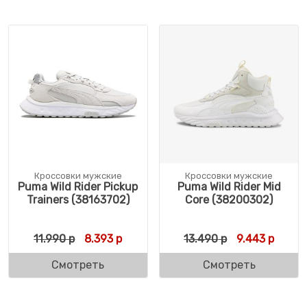
Кроссовки мужские
Кроссовки мужские
Puma Wild Rider Pickup
Puma Wild Rider Mid
Trainers (38163702)
Core (38200302)
Первоначальная цена составляла 11.990 р
Текущая цена: 8.393 р.
Первоначальн
Текуща
11.990
р
8.393
р
13.490
р
9.443
р
Смотреть
Смотреть