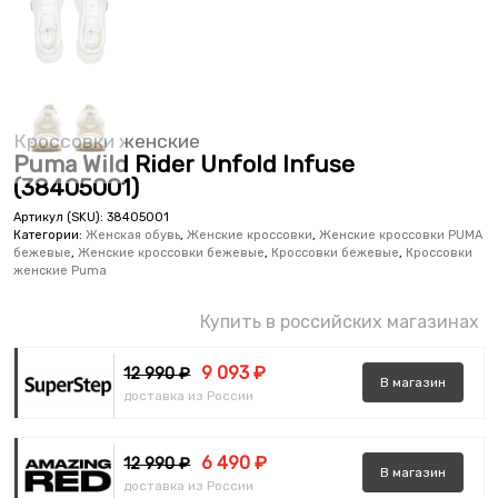
Кроссовки женские
Puma Wild Rider Unfold Infuse
(38405001)
Артикул (SKU):
38405001
Категории:
Женская обувь
,
Женские кроссовки
,
Женские кроссовки PUMA
бежевые
,
Женские кроссовки бежевые
,
Кроссовки бежевые
,
Кроссовки
женские Puma
Купить в российских магазинах
9 093 ₽
12 990 ₽
В
магазин
доставка из России
6 490 ₽
12 990 ₽
В
магазин
доставка из России