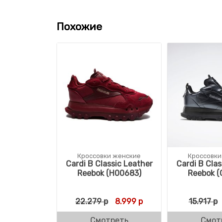
Похожие
Кроссовки женские
Кроссовки
Cardi B Classic Leather
Cardi B Clas
Reebok (H00683)
Reebok (
Первоначальная цена соста
Текущая цена: 8.999 
22.279
р
8.999
р
15.917
р
Смотреть
Смот