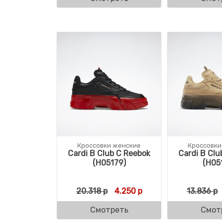
Кроссовки женские
Кроссовки
Cardi B Club C Reebok
Cardi B Clu
(H05179)
(H05
Первоначальная цена соста
Текущая цена: 4.250 
20.318
р
4.250
р
13.836
р
Смотреть
Смот