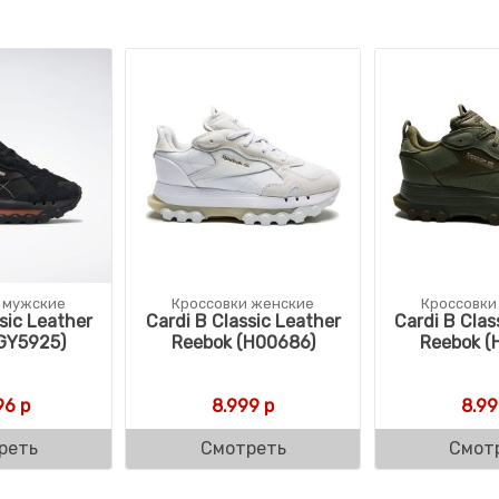
 мужские
Кроссовки женские
Кроссовки
sic Leather
Cardi B Classic Leather
Cardi B Clas
GY5925)
Reebok (H00686)
Reebok (
вляла 21.060 р.
р.
96
р
8.999
р
8.99
реть
Смотреть
Смот