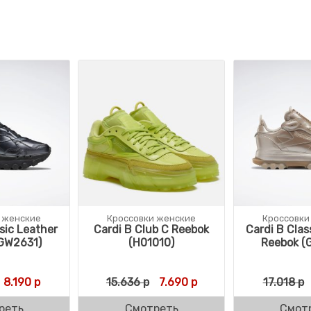
 женские
Кроссовки женские
Кроссовки
sic Leather
Cardi B Club C Reebok
Cardi B Clas
GW2631)
(H01010)
Reebok (
вляла 22.279 р.
р.
Первоначальная цена составляла 15.917 р.
Текущая цена: 8.190 р.
Первоначальная цена состав
Текущая цена: 7.690 
8.190
р
15.636
р
7.690
р
17.018
р
реть
Смотреть
Смот