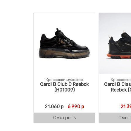
Кроссовки мужские
Кроссовки
Cardi B Club C Reebok
Cardi B Clas
(H01009)
Reebok (
Первоначальная цена соста
Текущая цена: 6.990 
21.060
р
6.990
р
21.3
Смотреть
Смот