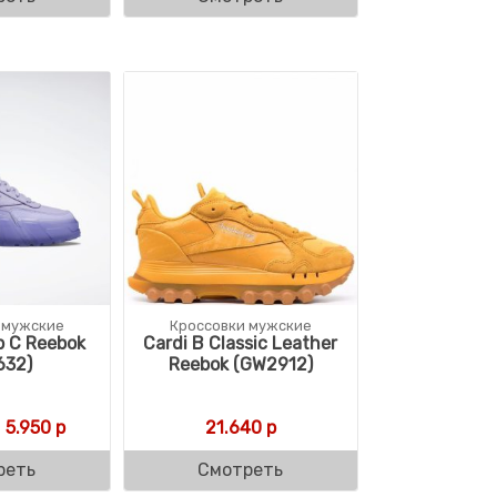
 мужские
Кроссовки мужские
b C Reebok
Cardi B Classic Leather
632)
Reebok (GW2912)
Первоначальная цена составляла 15.864 р.
Текущая цена: 5.950 р.
5.950
р
21.640
р
реть
Смотреть