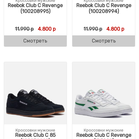
Кроссовки мужские
Кроссовки мужские
Reebok Club C Revenge
Reebok Club C Revenge
(100208995)
(100208994)
Первоначальная цена составляла 11.990 р
Текущая цена: 4.800 р.
Первоначальн
Текуща
11.990
р
4.800
р
11.990
р
4.800
р
Смотреть
Смотреть
Кроссовки мужские
Кроссовки мужские
Reebok Club C 85
Reebok Club C Revenge