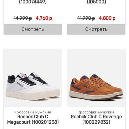
(100074449)
(ID5000)
Первоначальная цена составляла 14.999 
Текущая цена: 4.760 р.
Первоначальн
Текуща
14.999
р
4.760
р
11.990
р
4.800
р
Смотреть
Смотреть
Кроссовки мужские
Кроссовки мужские
Reebok Club C
Reebok Club C Revenge
Megacourt (100201238)
(100229832)