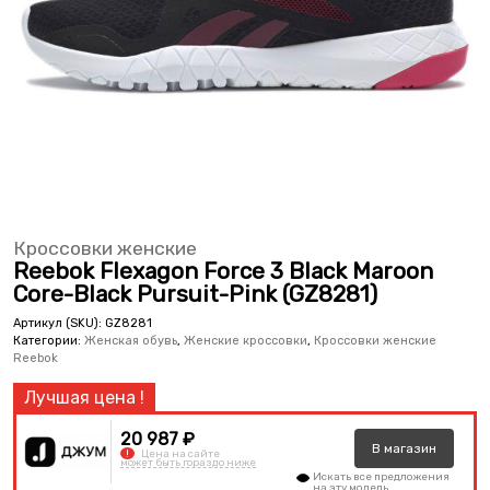
Кроссовки женские
Reebok Flexagon Force 3 Black Maroon
Core-Black Pursuit-Pink (GZ8281)
Артикул (SKU):
GZ8281
Категории:
Женская обувь
,
Женские кроссовки
,
Кроссовки женские
Reebok
20 987 ₽
В
магазин
!
Цена на сайте
может быть гораздо ниже
Искать все предложения
на эту модель