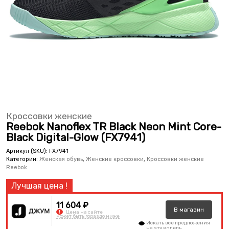
Кроссовки женские
Reebok Nanoflex TR Black Neon Mint Core-
Black Digital-Glow (FX7941)
Артикул (SKU):
FX7941
Категории:
Женская обувь
,
Женские кроссовки
,
Кроссовки женские
Reebok
11 604 ₽
В
магазин
!
Цена на сайте
может быть гораздо ниже
Искать все предложения
на эту модель