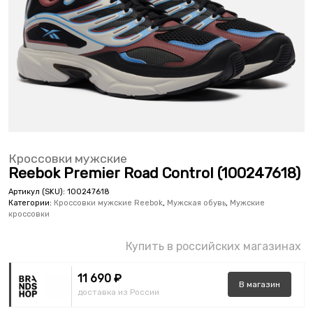
Кроссовки мужские
Reebok Premier Road Control (100247618)
Артикул (SKU):
100247618
Категории:
Кроссовки мужские Reebok
,
Мужская обувь
,
Мужские
кроссовки
Купить в российских магазинах
11 690 ₽
В
магазин
доставка из России