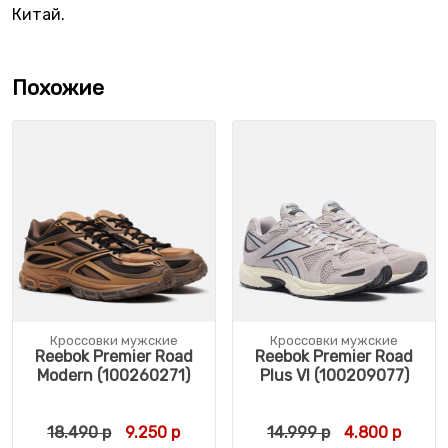
Китай.
Похожие
Кроссовки мужские
Кроссовки мужские
Reebok Premier Road
Reebok Premier Road
Modern (100260271)
Plus VI (100209077)
Первоначальная цена составляла 18.490 
Текущая цена: 9.250 р.
Первоначальн
Текущ
18.490
р
9.250
р
14.999
р
4.800
р