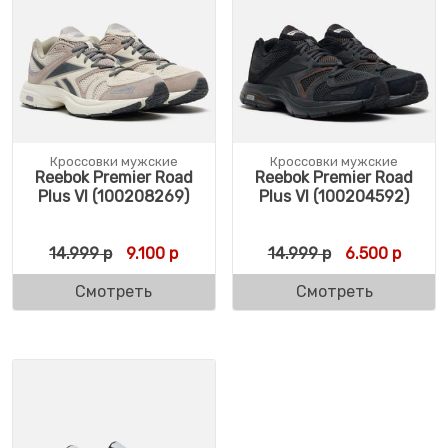
Кроссовки мужские
Кроссовки мужские
Reebok Premier Road
Reebok Premier Road
Plus VI (100208269)
Plus VI (100204592)
Первоначальная цена составляла 14.999 
Текущая цена: 9.100 р.
Первоначальн
Текущ
14.999
р
9.100
р
14.999
р
6.500
р
Смотреть
Смотреть