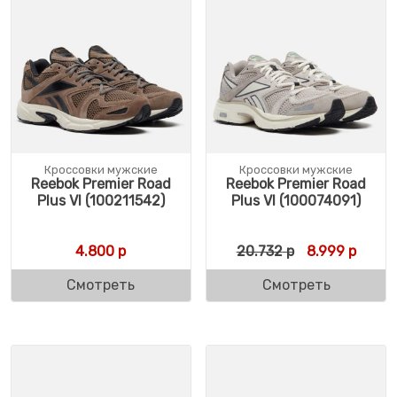
Кроссовки мужские
Кроссовки мужские
Reebok Premier Road
Reebok Premier Road
Plus VI (100211542)
Plus VI (100074091)
Первоначальн
Текущ
4.800
р
20.732
р
8.999
р
Смотреть
Смотреть