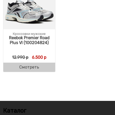
Кроссовки мужские
Reebok Premier Road
Plus VI (100204824)
Первоначальная цена составляла 12.990 
Текущая цена: 6.500 р.
12.990
р
6.500
р
Смотреть
Каталог