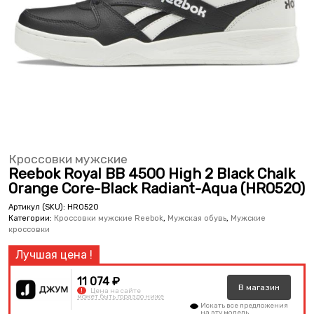
Кроссовки мужские
Reebok Royal BB 4500 High 2 Black Chalk
Orange Core-Black Radiant-Aqua (HR0520)
Артикул (SKU):
HR0520
Категории:
Кроссовки мужские Reebok
,
Мужская обувь
,
Мужские
кроссовки
11 074 ₽
В
магазин
!
Цена на сайте
может быть гораздо ниже
Искать все предложения
на эту модель