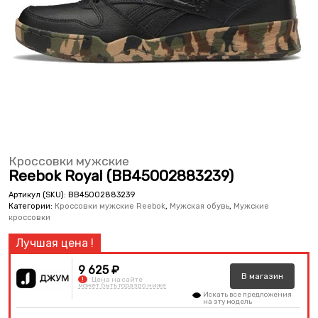
Кроссовки мужские
Reebok Royal (BB45002883239)
Артикул (SKU):
BB45002883239
Категории:
Кроссовки мужские Reebok
,
Мужская обувь
,
Мужские
кроссовки
9 625 ₽
В
магазин
!
Цена на сайте
может быть гораздо ниже
Искать все предложения
на эту модель