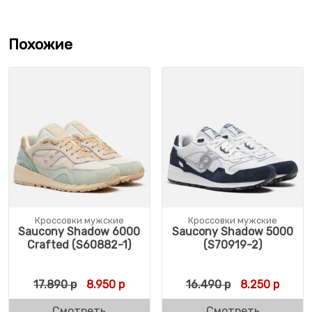
Похожие
Кроссовки мужские
Кроссовки мужские
Saucony Shadow 6000
Saucony Shadow 5000
Crafted (S60882-1)
(S70919-2)
Первоначальная цена составляла 17.890 
Текущая цена: 8.950 р.
Первоначальн
Текущ
17.890
р
8.950
р
16.490
р
8.250
р
Смотреть
Смотреть