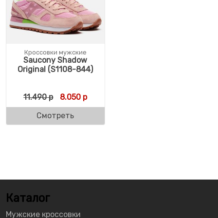
Кроссовки мужские
Saucony Shadow
Original (S1108-844)
Первоначальная цена составляла 11.490 
Текущая цена: 8.050 р.
11.490
р
8.050
р
Смотреть
Каталог
Мужские кроссовки