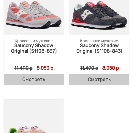
Кроссовки мужские
Кроссовки мужские
Saucony Shadow
Saucony Shadow
Original (S1108-837)
Original (S1108-843)
Первоначальная цена составляла 11.490 
Текущая цена: 8.050 р.
Первоначальн
Текуща
11.490
р
8.050
р
11.490
р
8.050
р
Смотреть
Смотреть