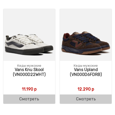
Кеды мужские
Кеды мужские
Vans Knu Skool
Vans Upland
(VN000D22WHT)
(VN000D6FDRB)
11.190
р
12.290
р
Смотреть
Смотреть