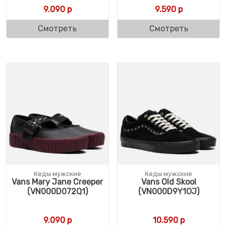
9.090
р
9.590
р
Смотреть
Смотреть
Кеды мужские
Кеды мужские
Vans Mary Jane Creeper
Vans Old Skool
(VN000D072Q1)
(VN000D9Y1OJ)
9.090
р
10.590
р