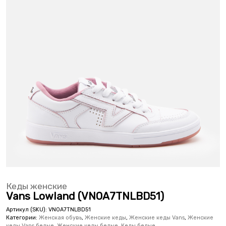
Кеды женские
Vans Lowland (VN0A7TNLBD51)
Артикул (SKU):
VN0A7TNLBD51
Категории:
Женская обувь
,
Женские кеды
,
Женские кеды Vans
,
Женские
кеды Vans белые
,
Женские кеды белые
,
Кеды белые