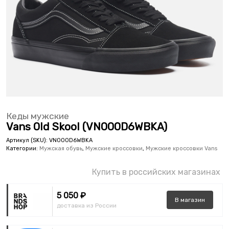
Кеды мужские
Vans Old Skool (VN000D6WBKA)
Артикул (SKU):
VN000D6WBKA
Категории:
Мужская обувь
,
Мужские кроссовки
,
Мужские кроссовки Vans
Купить в российских магазинах
5 050 ₽
В
магазин
доставка из России