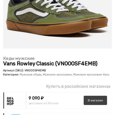
Кеды мужские
Vans Rowley Classic (VN000SF4EMB)
Артикул (SKU):
VN000SF4EMB
Категории:
Мужская обувь
,
Мужские кроссовки
,
Мужские кроссовки Vans
Купить в российских магазинах
9 090 ₽
В
магазин
доставка из России