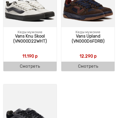
Кеды мужские
Кеды мужские
Vans Knu Skool
Vans Upland
(VN000D22WHT)
(VN000D6FDRB)
11.190
р
12.290
р
Смотреть
Смотреть