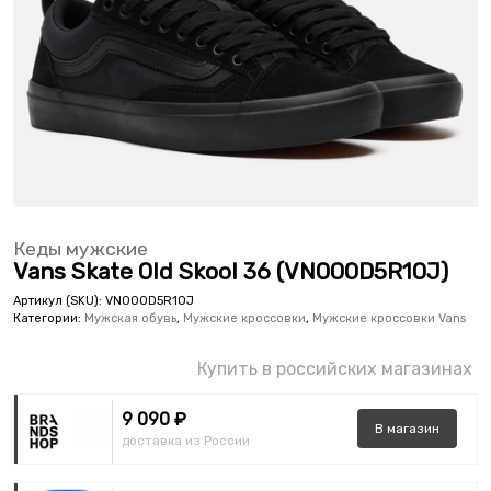
Кеды мужские
Vans Skate Old Skool 36 (VN000D5R1OJ)
Артикул (SKU):
VN000D5R1OJ
Категории:
Мужская обувь
,
Мужские кроссовки
,
Мужские кроссовки Vans
Купить в российских магазинах
9 090 ₽
В
магазин
доставка из России