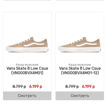
Кеды мужские
Кеды мужские
Vans Skate 8 Low Csue
Vans Skate 8 Low Csue
(VN000BVX4MG1)
(VN000BVX4MG1-12)
Первоначальная цена составляла 8.799 р
Текущая цена: 6.199 р.
Первоначальн
Текуща
8.799
р
6.199
р
8.799
р
6.199
р
Смотреть
Смотреть