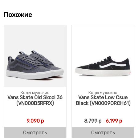
Похожие
Кеды мужские
Кеды мужские
Vans Skate Old Skool 36
Vans Skate Low Csue
(VN000D5RFRX)
Black (VN0009QRCH61)
Первоначальн
Текуща
9.090
р
8.799
р
6.199
р
Смотреть
Смотреть