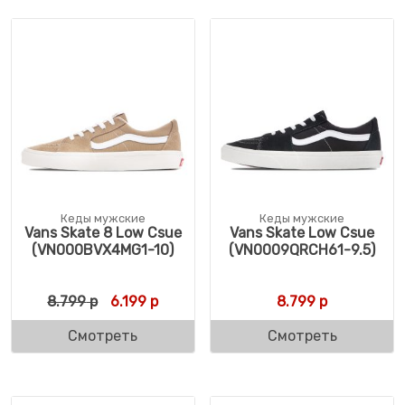
Кеды мужские
Кеды мужские
Vans Skate 8 Low Csue
Vans Skate Low Csue
(VN000BVX4MG1-10)
(VN0009QRCH61-9.5)
Первоначальная цена составляла 8.799 р
Текущая цена: 6.199 р.
8.799
р
6.199
р
8.799
р
Смотреть
Смотреть