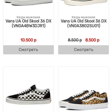
Кеды мужские
Кеды мужские
Vans UA Old Skool 36 DX
Vans UA Old Skool 36 DX
(VN0A4BW3DJR1)
(VN0A38G2SU01)
Первоначальн
Текуща
10.500
р
8.500
р
8.500
р
Смотреть
Смотреть