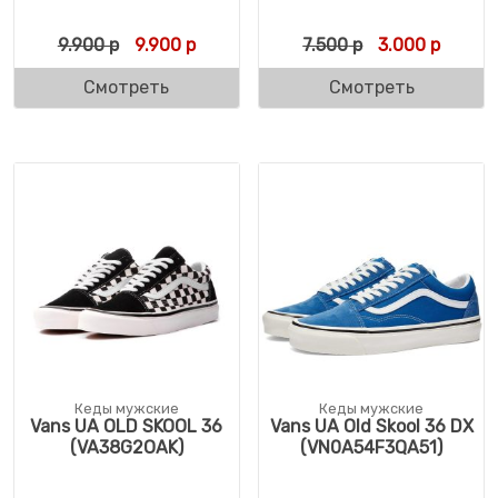
Первоначальная цена составляла 9.900 р
Текущая цена: 9.900 р.
Первоначальн
Текуща
9.900
р
9.900
р
7.500
р
3.000
р
Смотреть
Смотреть
Кеды мужские
Кеды мужские
Vans UA OLD SKOOL 36
Vans UA Old Skool 36 DX
(VA38G2OAK)
(VN0A54F3QA51)