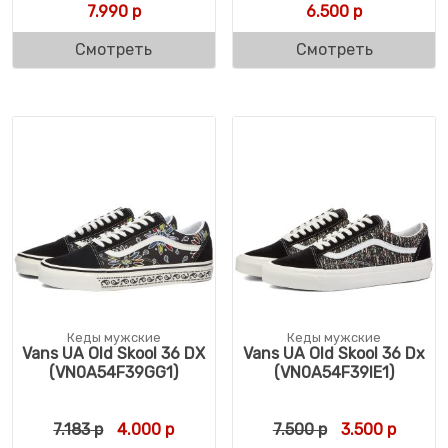
7.990
р
6.500
р
Смотреть
Смотреть
Кеды мужские
Кеды мужские
Vans UA Old Skool 36 DX
Vans UA Old Skool 36 Dx
(VN0A54F39GG1)
(VN0A54F39IE1)
Первоначальная цена составляла 7.183 р.
Текущая цена: 4.000 р.
Первоначальн
Текуща
7.183
р
4.000
р
7.500
р
3.500
р