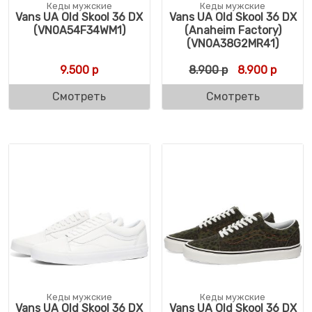
Кеды мужские
Кеды мужские
Vans UA Old Skool 36 DX
Vans UA Old Skool 36 DX
(VN0A54F34WM1)
(Anaheim Factory)
(VN0A38G2MR41)
Первоначальн
Текуща
9.500
р
8.900
р
8.900
р
Смотреть
Смотреть
Кеды мужские
Кеды мужские
Vans UA Old Skool 36 DX
Vans UA Old Skool 36 DX