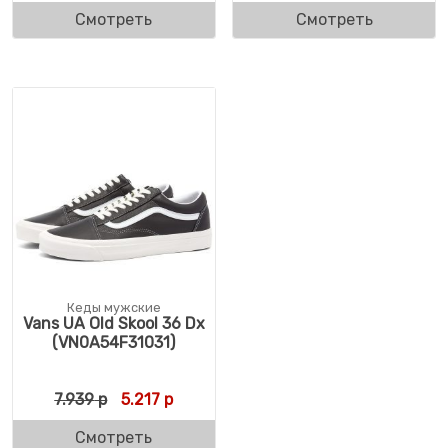
Смотреть
Смотреть
Кеды мужские
Vans UA Old Skool 36 Dx
(VN0A54F31031)
Первоначальная цена составляла 7.939 р.
Текущая цена: 5.217 р.
7.939
р
5.217
р
Смотреть