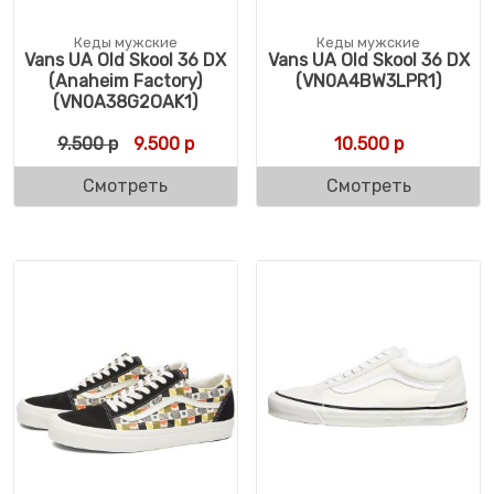
Кеды мужские
Кеды мужские
Vans UA Old Skool 36 DX
Vans UA Old Skool 36 DX
(Anaheim Factory)
(VN0A4BW3LPR1)
(VN0A38G2OAK1)
Первоначальная цена составляла 9.500 р
Текущая цена: 9.500 р.
9.500
р
9.500
р
10.500
р
Смотреть
Смотреть