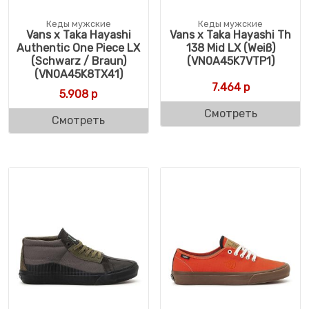
Кеды мужские
Кеды мужские
Vans x Taka Hayashi
Vans x Taka Hayashi Th
Authentic One Piece LX
138 Mid LX (Weiß)
(Schwarz / Braun)
(VN0A45K7VTP1)
(VN0A45K8TX41)
7.464
р
5.908
р
Смотреть
Смотреть