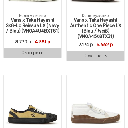
Кеды мужские
Кеды мужские
Vans x Taka Hayashi
Vans x Taka Hayashi
Sk8-Lo Reissue LX (Navy
Authentic One Piece LX
/ Blau) (VN0A4U4BXT81)
(Blau / Weiß)
(VN0A45K8TX31)
Первоначальная цена составляла 8.770 р
Текущая цена: 4.381 р.
8.770
р
4.381
р
Первоначальна
Текуща
7.174
р
5.662
р
Смотреть
Смотреть