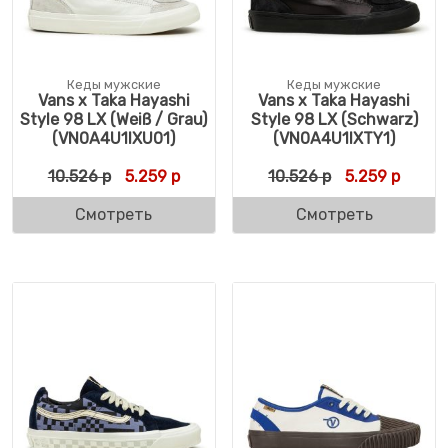
Кеды мужские
Кеды мужские
Vans x Taka Hayashi
Vans x Taka Hayashi
Style 98 LX (Weiß / Grau)
Style 98 LX (Schwarz)
(VN0A4U1IXU01)
(VN0A4U1IXTY1)
Первоначальная цена составляла 10.526 
Текущая цена: 5.259 р.
Первоначальн
Текуща
10.526
р
5.259
р
10.526
р
5.259
р
Смотреть
Смотреть