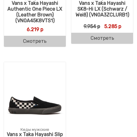
Vans x Taka Hayashi
Vans x Taka Hayashi
Authentic One Piece LX
SK8-Hi LX (Schwarz /
(Leather Brown)
Weiß) (VN0A3ZCLURB1)
(VN0A45K8VTS1)
Первоначальн
Текуща
9.954
р
5.285
р
6.219
р
Смотреть
Смотреть
Кеды мужские
Vans x Taka Hayashi Slip