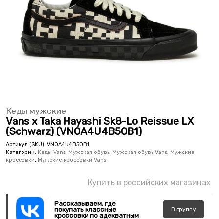
Кеды мужские
Vans x Taka Hayashi Sk8-Lo Reissue LX
(Schwarz) (VN0A4U4B5OB1)
Артикул (SKU):
VN0A4U4B5OB1
Категории:
Кеды Vans
,
Мужская обувь
,
Мужская обувь Vans
,
Мужские
кроссовки
,
Мужские кроссовки Vans
Купить в российских магазинах
Рассказываем, где
покупать классные
В
группу
кроссовки по адекватным