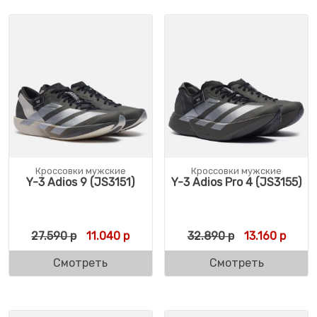
Кроссовки мужские
Кроссовки мужские
Y-3 Adios 9 (JS3151)
Y-3 Adios Pro 4 (JS3155)
Первоначальная цена составляла 27.590 
Текущая цена: 11.040 р.
Первоначальн
Текущ
27.590
р
11.040
р
32.890
р
13.160
р
Смотреть
Смотреть