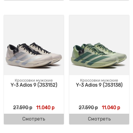
Кроссовки мужские
Кроссовки мужские
Y-3 Adios 9 (JS3152)
Y-3 Adios 9 (JS3138)
Первоначальная цена составляла 27.590 
Текущая цена: 11.040 р.
Первоначальн
Текущ
27.590
р
11.040
р
27.590
р
11.040
р
Смотреть
Смотреть