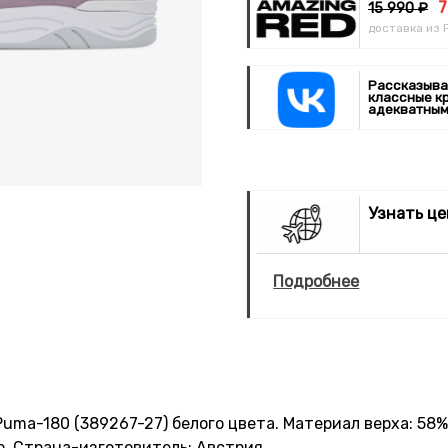
7
15 990 ₽
доставка из 
Рассказыва
классные к
адекватным
Узнать ц
Подробнее
ma-180 (389267-27) белого цвета. Материал верха: 58%
о. Страна-изготовитель: Австрия.