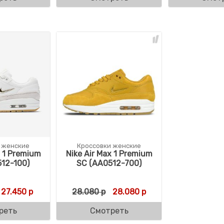
 женские
Кроссовки женские
x 1 Premium
Nike Air Max 1 Premium
12-100)
SC (AA0512-700)
Первоначальная цена составляла 27.450 р.
Текущая цена: 27.450 р.
Первоначальная цена состав
Текущая цена: 28.08
27.450
р
28.080
р
28.080
р
реть
Смотреть