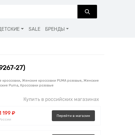
ДЕТСКИЕ
SALE
БРЕНДЫ
9267-27)
е кроссовки
,
Женские кроссовки PUMA розовые
,
Женские
нские Puma
,
Кроссовки розовые
Купить в российских магазинах
1 199 ₽
Перейти
в
магазин
России