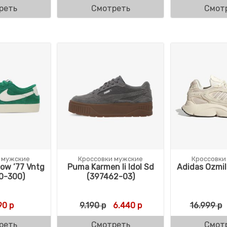
реть
Смотреть
Смот
 мужские
Кроссовки мужские
Кроссовки
Low ’77 Vntg
Puma Karmen Ii Idol Sd
Adidas Ozmil
0-300)
(397462-03)
вляла 20.599 р.
9 р.
Первоначальная цена составл
Текущая цена: 6.440 
90
р
9.190
р
6.440
р
16.999
р
реть
Смотреть
Смот