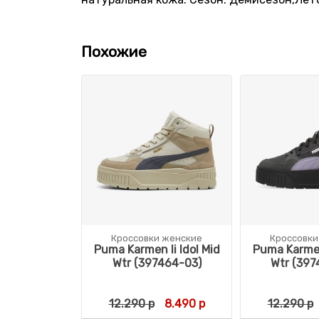
Похожие
Кроссовки женские
Кроссовки
Puma Karmen Ii Idol Mid
Puma Karmen 
Wtr (397464-03)
Wtr (397
Первоначальная цена соста
Текущая цена: 8.490
12.290
р
8.490
р
12.290
р