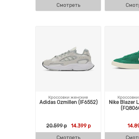
Смотреть
Смот
Кроссовки женские
Кроссовки
Adidas Ozmillen (IF6552)
Nike Blazer 
(FQ806
Первоначальная цена соста
Текущая цена: 14.39
20.599
р
14.399
р
14.8
Смотреть
Смот