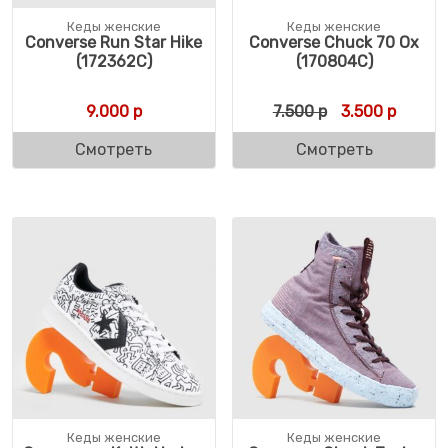
Кеды женские
Кеды женские
Converse Run Star Hike
Converse Chuck 70 Ox
(172362C)
(170804C)
Первоначальн
Текуща
9.000
р
7.500
р
3.500
р
Смотреть
Смотреть
Кеды женские
Кеды женские