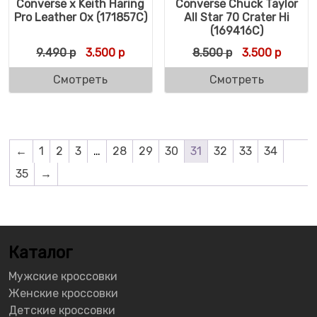
Converse x Keith Haring
Converse Chuck Taylor
Pro Leather Ox (171857C)
All Star 70 Crater Hi
(169416C)
Первоначальная цена составляла 9.490 р
Текущая цена: 3.500 р.
Первоначальн
Текуща
9.490
р
3.500
р
8.500
р
3.500
р
Смотреть
Смотреть
←
1
2
3
…
28
29
30
31
32
33
34
35
→
Каталог
Мужские кроссовки
Женские кроссовки
Детские кроссовки