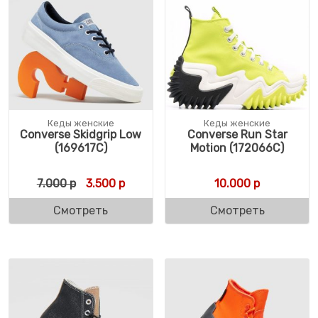
Кеды женские
Кеды женские
Converse Skidgrip Low
Converse Run Star
(169617C)
Motion (172066C)
Первоначальная цена составляла 7.000 р
Текущая цена: 3.500 р.
7.000
р
3.500
р
10.000
р
Смотреть
Смотреть