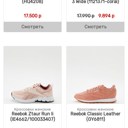
(HQ4208)
3 Wide (1121371-coral)
Первоначальн
Текуща
17.500
р
17.990
р
9.894
р
Смотреть
Смотреть
Кроссовки женские
Кроссовки женские
Reebok Ztaur Run Ii
Reebok Classic Leather
(IE4662/100033407)
(GY6811)