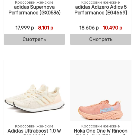
Кроссовки женские
Кроссовки женские
adidas Supernova
adidas Adizero Adios 5
Performance (GX0536)
Performance (EG4669)
Первоначальная цена составляла 17.999 
Текущая цена: 8.101 р.
Первоначальн
Текущ
17.999
р
8.101
р
18.606
р
10.490
р
Смотреть
Смотреть
Кроссовки женские
Кроссовки женские
Adidas Ultraboost 1.0 W
Hoka One One W Rincon