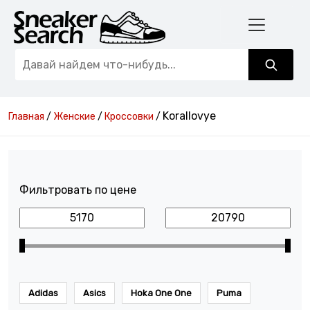
Korallovye
Главная
/
Женские
/
Кроссовки
/
Фильтровать по цене
Adidas
Asics
Hoka One One
Puma