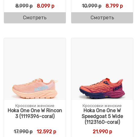
Первоначальная цена составляла 8.999 р
Текущая цена: 8.099 р.
Первоначальн
Текущ
8.999
р
8.099
р
10.999
р
8.799
р
Смотреть
Смотреть
Кроссовки женские
Кроссовки женские
Hoka One One W Rincon
Hoka One One W
3 (1119396-coral)
Speedgoat 5 Wide
(1123160-coral)
Первоначальная цена составляла 17.990 р
Текущая цена: 12.592 р.
17.990
р
12.592
р
21.990
р