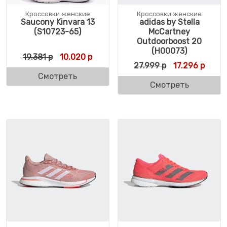
Кроссовки женские
Кроссовки женские
Saucony Kinvara 13
adidas by Stella
(S10723-65)
McCartney
Outdoorboost 20
(H00073)
Первоначальная цена составляла 19.381 р
Текущая цена: 10.020 р.
19.381
р
10.020
р
Первоначальн
Текущ
27.999
р
17.296
р
Смотреть
Смотреть