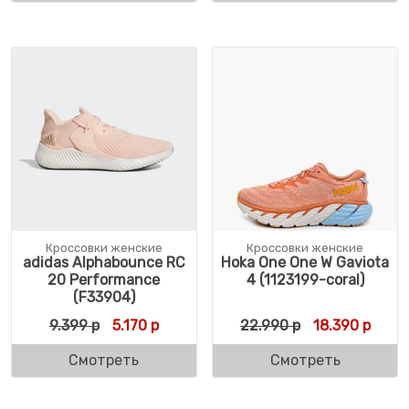
Кроссовки женские
Кроссовки женские
adidas Alphabounce RC
Hoka One One W Gaviota
20 Performance
4 (1123199-coral)
(F33904)
Первоначальная цена составляла 9.399 р
Текущая цена: 5.170 р.
Первоначальн
Текущ
9.399
р
5.170
р
22.990
р
18.390
р
Смотреть
Смотреть