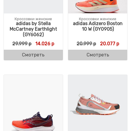
Кроссовки женские
Кроссовки женские
adidas by Stella
adidas Adizero Boston
McCartney Earthlight
10 W (GY0905)
(GY6062)
Первоначальная цена составляла 29.999 
Текущая цена: 14.026 р.
Первоначальн
Текущ
29.999
р
14.026
р
20.999
р
20.077
р
Смотреть
Смотреть