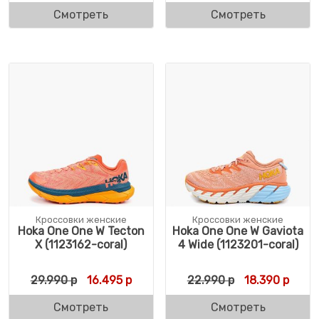
Смотреть
Смотреть
Кроссовки женские
Кроссовки женские
Hoka One One W Tecton
Hoka One One W Gaviota
X (1123162-coral)
4 Wide (1123201-coral)
Первоначальная цена составляла 29.990 
Текущая цена: 16.495 р.
Первоначальн
Текущ
29.990
р
16.495
р
22.990
р
18.390
р
Смотреть
Смотреть