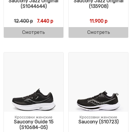
Saucony Jazz Original
Saucony Jazz Original
(S1044644)
(135908)
Первоначальная цена составляла 12.400 
Текущая цена: 7.440 р.
12.400
р
7.440
р
11.900
р
Смотреть
Смотреть
Кроссовки женские
Кроссовки женские
Saucony Guide 15
Saucony (S10723)
(S10684-05)