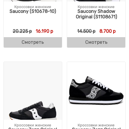
Кроссовки женские
Кроссовки женские
Saucony (S10678-10)
Saucony Shadow
Original (S1108671)
Первоначальная цена составляла 20.225 
Текущая цена: 16.190 р.
Первоначальн
Текущ
20.225
р
16.190
р
14.500
р
8.700
р
Смотреть
Смотреть
Кроссовки женские
Кроссовки женские