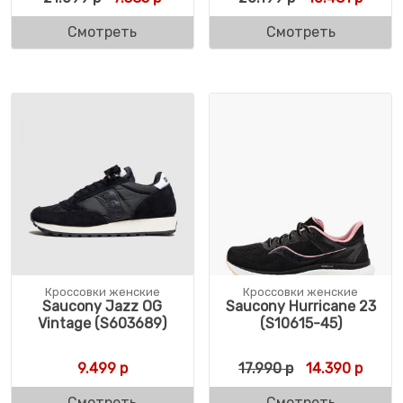
Смотреть
Смотреть
Кроссовки женские
Кроссовки женские
Saucony Jazz OG
Saucony Hurricane 23
Vintage (S603689)
(S10615-45)
Первоначальн
Текущ
9.499
р
17.990
р
14.390
р
Смотреть
Смотреть