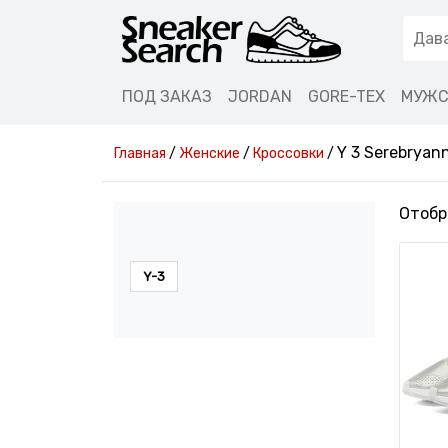
ПОД ЗАКАЗ
JORDAN
GORE-TEX
МУЖС
Y 3 Serebryan
Главная
/
Женские
/
Кроссовки
/
Отобр
Y-3