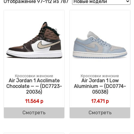
Сортировка: самые недавн
Отображение 97–112 из 787
Кроссовки женские
Кроссовки женские
Air Jordan 1 Acclimate
Air Jordan 1 Low
Chocolate — — (DC7723-
Aluminium — (DC0774-
20036)
05038)
11.564
р
17.471
р
Смотреть
Смотреть