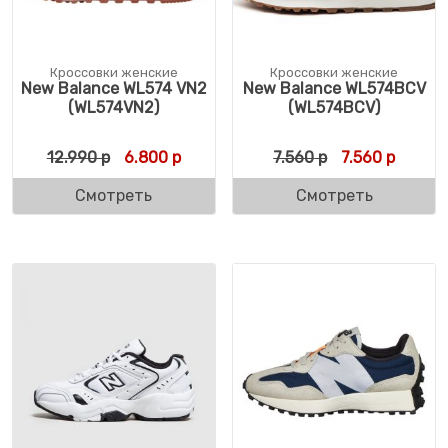
Кроссовки женские
Кроссовки женские
New Balance WL574 VN2
New Balance WL574BCV
(WL574VN2)
(WL574BCV)
Первоначальная цена составляла 12.990 
Текущая цена: 6.800 р.
Первоначальн
Текуща
12.990
р
6.800
р
7.560
р
7.560
р
Смотреть
Смотреть