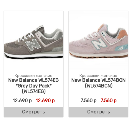
Кроссовки женские
Кроссовки женские
New Balance WL574EG
New Balance WL574BCN
*Grey Day Pack*
(WL574BCN)
(WL574EG)
Первоначальная цена составляла 12.690 
Текущая цена: 12.690 р.
Первоначальн
Текуща
12.690
р
12.690
р
7.560
р
7.560
р
Смотреть
Смотреть