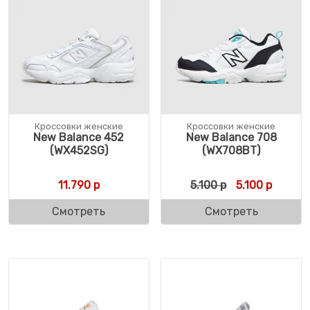
Кроссовки женские
Кроссовки женские
New Balance 452
New Balance 708
(WX452SG)
(WX708BT)
Первоначальн
Текущая
11.790
р
5.100
р
5.100
р
Смотреть
Смотреть