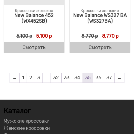
Кроссовки женские
Кроссовки женские
New Balance 452
New Balance WS327 BA
(WX452SB)
(WS327BA)
Первоначальная цена составляла 5.100 р.
Текущая цена: 5.100 р.
Первоначальн
Текуща
5.100
р
5.100
р
8.770
р
8.770
р
Смотреть
Смотреть
←
1
2
3
…
32
33
34
35
36
37
→
Каталог
Мужские кроссовки
Женские кроссовки