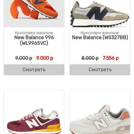
Кроссовки женские
Кроссовки женские
New Balance 996
New Balance (WS327BB)
(WL996SVC)
Первоначальная цена составляла 9.000 р
Текущая цена: 9.000 р.
Первоначальн
Текуща
9.000
р
9.000
р
8.000
р
7.556
р
Смотреть
Смотреть