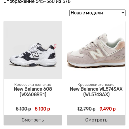
Сортировка: самые неда
Отображение 545–560 из 578
Кроссовки женские
Кроссовки женские
New Balance 608
New Balance WL574SAX
(WX608RB1)
(WL574SAX)
Первоначальная цена составляла 5.100 р.
Текущая цена: 5.100 р.
Первоначальн
Текущ
5.100
р
5.100
р
12.790
р
9.490
р
Смотреть
Смотреть