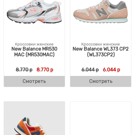
Кроссовки женские
Кроссовки женские
New Balance MR530
New Balance WL373 CP2
MAC (MR530MAC)
(WL373CP2)
Первоначальная цена составляла 8.770 р
Текущая цена: 8.770 р.
Первоначальн
Текуща
8.770
р
8.770
р
6.044
р
6.044
р
Смотреть
Смотреть