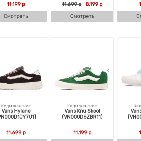
Первоначальная цена с
Текущая цена: 8
11.199
р
11.699
р
8.199
р
Смотреть
Смотреть
С
Кеды женские
Кеды женские
Ке
Vans Hylane
Vans Knu Skool
Vans
VN000D1JY7U1)
(VN000D6ZBR11)
(VN0
11.699
р
11.199
р