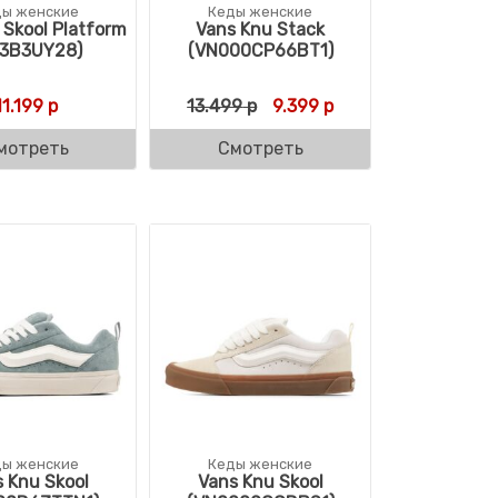
ды женские
Кеды женские
 Skool Platform
Vans Knu Stack
A3B3UY28)
(VN000CP66BT1)
оставляла 11.190 р.
.890 р.
Первоначальная цена сост
Текущая цена: 9.39
11.199
р
13.499
р
9.399
р
мотреть
Смотреть
ды женские
Кеды женские
 Knu Skool
Vans Knu Skool