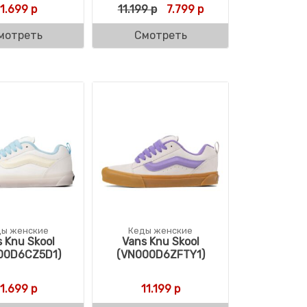
оставляла 11.699 р.
.199 р.
Первоначальная цена сост
Текущая цена: 7.799
11.699
р
11.199
р
7.799
р
мотреть
Смотреть
ды женские
Кеды женские
 Knu Skool
Vans Knu Skool
00D6CZ5D1)
(VN000D6ZFTY1)
11.699
р
11.199
р