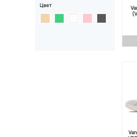
Цвет
Va
(
Van