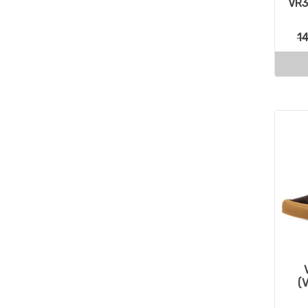
VR3
1
(