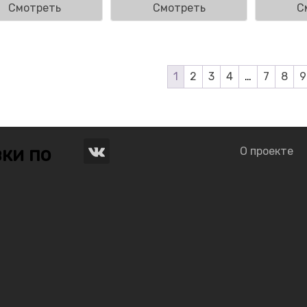
Смотреть
Смотреть
С
1
2
3
4
…
7
8
9
ки по
О проекте