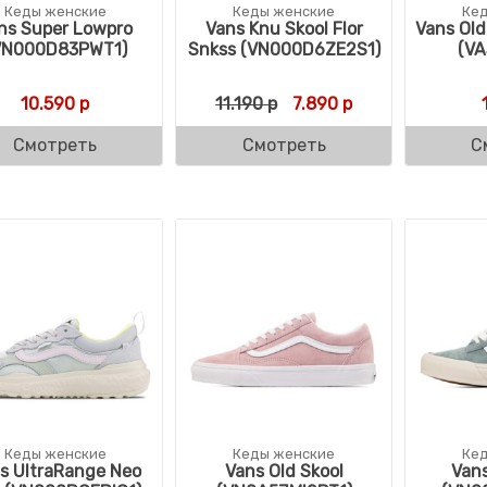
Кеды женские
Кеды женские
Ке
ns Super Lowpro
Vans Knu Skool Flor
Vans Old
VN000D83PWT1)
Snkss (VN000D6ZE2S1)
(V
Первоначальная цена с
Текущая цена: 7
10.590
р
11.190
р
7.890
р
Смотреть
Смотреть
С
Кеды женские
Кеды женские
Ке
s UltraRange Neo
Vans Old Skool
Vans