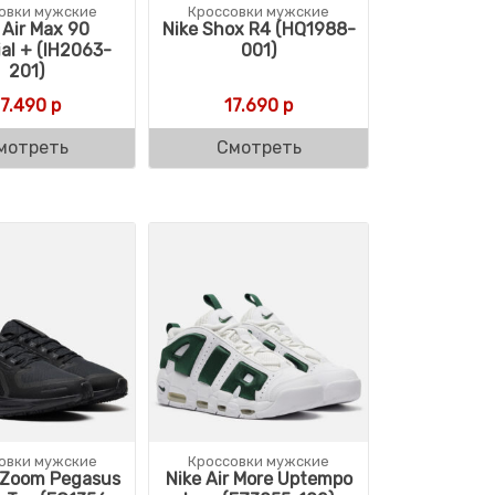
овки мужские
Кроссовки мужские
 Air Max 90
Nike Shox R4 (HQ1988-
ial + (IH2063-
001)
201)
17.490
р
17.690
р
мотреть
Смотреть
овки мужские
Кроссовки мужские
r Zoom Pegasus
Nike Air More Uptempo