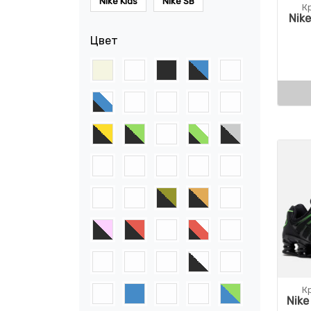
Nike Kids
Nike SB
К
Nik
Цвет
К
Nike