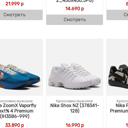
2_450X450.JPG)
21.999
р
14.690
р
Смотреть
С
Смотреть
россовки мужские
Кроссовки мужские
Кросс
e ZoomX Vaporfly
Nike Shox NZ (378341-
Nike 
ext% 4 Premium
128)
Premium
(IH3586-999)
33.890
р
16.990
р