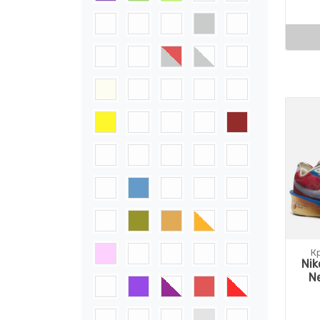
К
Nik
N