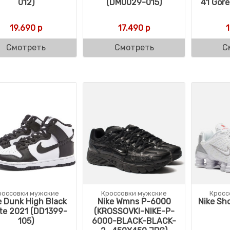
012)
(DM0029-015)
41 Gore
19.690
р
17.490
р
Смотреть
Смотреть
С
россовки мужские
Кроссовки мужские
Кросс
e Dunk High Black
Nike Wmns P-6000
Nike Sh
te 2021 (DD1399-
(KROSSOVKI-NIKE-P-
105)
6000-BLACK-BLACK-