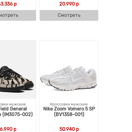
63.336
р
20.990
р
мотреть
Смотреть
овки мужские
Кроссовки мужские
Field General
Nike Zoom Vomero 5 SP
 (IM3075-002)
(BV1358-001)
16.990
р
50.940
р