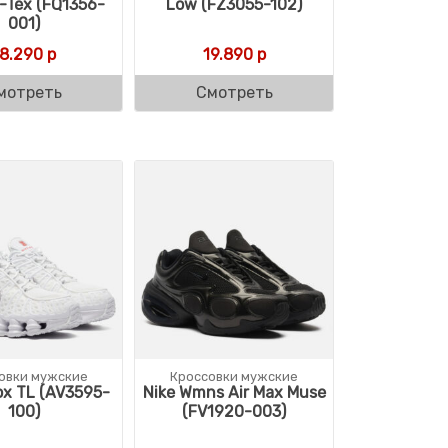
-Tex (FQ1356-
Low (FZ3055-102)
001)
18.290
р
19.890
р
мотреть
Смотреть
овки мужские
Кроссовки мужские
ox TL (AV3595-
Nike Wmns Air Max Muse
100)
(FV1920-003)