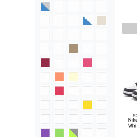
К
Nik
Whi