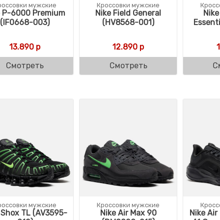
россовки мужские
Кроссовки мужские
Кросс
e P-6000 Premium
Nike Field General
Nike
(IF0668-003)
(HV8568-001)
Essent
13.890
р
12.890
р
Смотреть
Смотреть
С
россовки мужские
Кроссовки мужские
Кросс
 Shox TL (AV3595-
Nike Air Max 90
Nike Ai