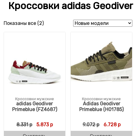
Кроссовки adidas Geodiver
Сортировка: самые недавние
Показаны все (2)
Кроссовки мужские
Кроссовки мужские
adidas Geodiver
Adidas Geodiver
Primeblue (FZ4687)
Primeblue (H01785)
Первоначальная цена составляла 8.331 р.
Текущая цена: 5.873 р.
Первоначальн
Текуща
8.331
р
5.873
р
9.072
р
6.728
р