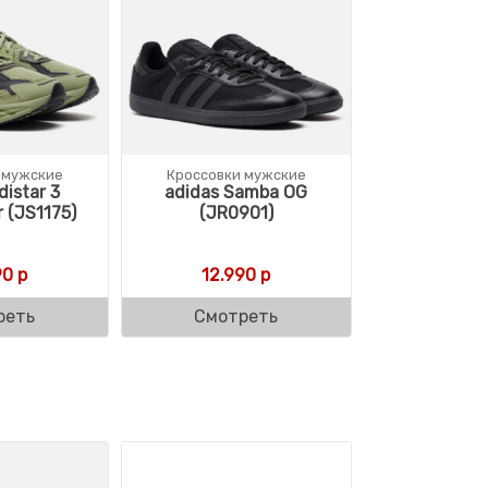
 мужские
Кроссовки мужские
distar 3
adidas Samba OG
 (JS1175)
(JR0901)
90
р
12.990
р
реть
Смотреть