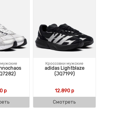
 мужские
Кроссовки мужские
chnochaos
adidas Lightblaze
Q7282)
(JQ7199)
0
р
12.890
р
реть
Смотреть