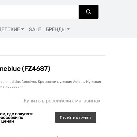
ДЕТСКИЕ
SALE
БРЕНДЫ
imeblue (FZ4687)
овки adidas Geodiver
,
Кроссовки мужские Adidas
,
Мужская
ие кроссовки
Купить в российских магазинах
ем, где покупать
россовки по
Перейти
в
группу
 ценам