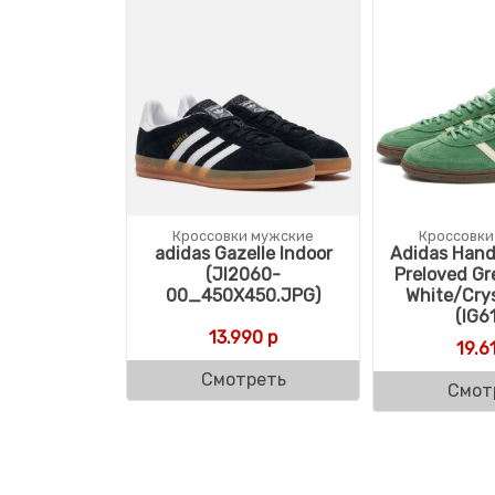
Кроссовки мужские
Кроссовки
adidas Gazelle Indoor
Adidas Handb
(JI2060-
Preloved G
00_450X450.JPG)
White/Crys
(IG6
13.990
р
19.6
Смотреть
Смот