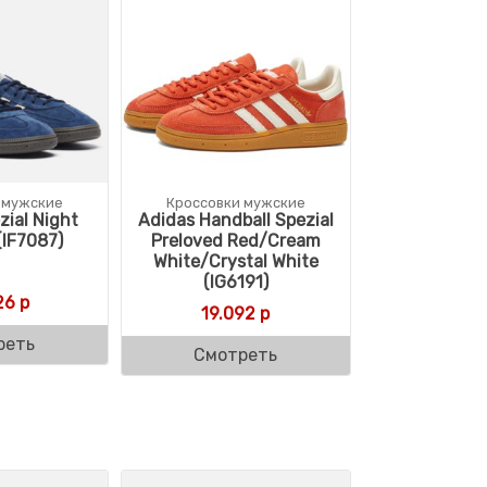
 мужские
Кроссовки мужские
zial Night
Adidas Handball Spezial
(IF7087)
Preloved Red/Cream
White/Crystal White
(IG6191)
26
р
19.092
р
реть
Смотреть