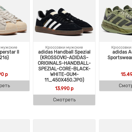
 мужские
Кроссовки мужские
Кроссовки
erstar II
adidas Handball Spezial
adidas A
216)
(KROSSOVKI-ADIDAS-
Sportswear
ORIGINALS-HANDBALL-
SPEZIAL-CORE-BLACK-
90
р
WHITE-GUM-
15.4
11_450X450.JPG)
реть
Смот
13.990
р
Смотреть