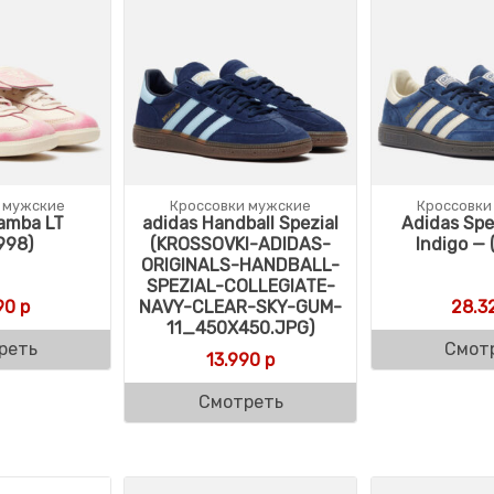
 мужские
Кроссовки мужские
Кроссовки
amba LT
adidas Handball Spezial
Adidas Spe
998)
(KROSSOVKI-ADIDAS-
Indigo — 
ORIGINALS-HANDBALL-
SPEZIAL-COLLEGIATE-
90
р
NAVY-CLEAR-SKY-GUM-
28.3
11_450X450.JPG)
реть
Смот
13.990
р
Смотреть