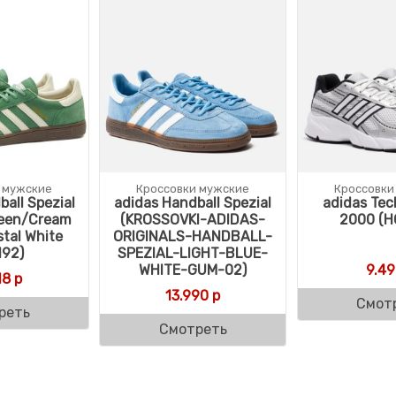
 мужские
Кроссовки мужские
Кроссовки
all Spezial
adidas Handball Spezial
adidas Te
reen/Cream
(KROSSOVKI-ADIDAS-
2000 (H
tal White
ORIGINALS-HANDBALL-
192)
SPEZIAL-LIGHT-BLUE-
WHITE-GUM-02)
9.49
18
р
13.990
р
Смот
реть
Смотреть