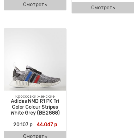
Смотреть
Смотреть
Кроссовки женские
Adidas NMD R1 PK Tri
Color Colour Stripes
White Grey (BB2888)
Первоначальная цена составляла 20.107 р
Текущая цена: 44.047 р.
20.107
р
44.047
р
Смотреть