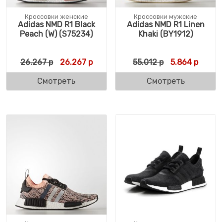
Кроссовки женские
Кроссовки мужские
Adidas NMD R1 Black
Adidas NMD R1 Linen
Peach (W) (S75234)
Khaki (BY1912)
Первоначальная цена составляла 26.267 
Текущая цена: 26.267 р.
Первоначальн
Текуща
26.267
р
26.267
р
55.012
р
5.864
р
Смотреть
Смотреть