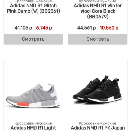
Кроссовки женские
Кроссовки мужские
Adidas NMD R1 Glitch
Adidas NMD R1 Winter
Pink Camo (W) (BB2361)
Wool Core Black
(BB0679)
Первоначальная цена составляла 41.105 р
Текущая цена: 6.745 р.
Первоначальн
Текущ
41.105
р
6.745
р
44.561
р
10.560
р
Смотреть
Смотреть
Кроссовки мужские
Кроссовки мужские
Adidas NMD R1 Light
Adidas NMD R1 PK Japan