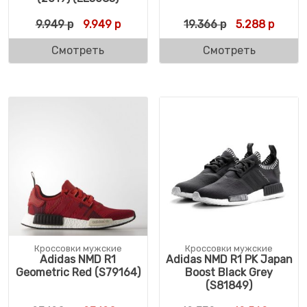
Первоначальная цена составляла 9.949 р
Текущая цена: 9.949 р.
Первоначальн
Текуща
9.949
р
9.949
р
19.366
р
5.288
р
Смотреть
Смотреть
Кроссовки мужские
Кроссовки мужские
Adidas NMD R1
Adidas NMD R1 PK Japan
Geometric Red (S79164)
Boost Black Grey
(S81849)