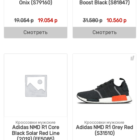
Onix (S79160)
Boost Black (S81847)
Первоначальная цена составляла 19.054 р
Текущая цена: 19.054 р.
Первоначальн
Текущ
19.054
р
19.054
р
31.580
р
10.560
р
Смотреть
Смотреть
Кроссовки мужские
Кроссовки мужские
Adidas NMD R1 Core
Adidas NMD R1 Grey Red
Black Solar Red Line
(S31510)
(2019) (EE5085)