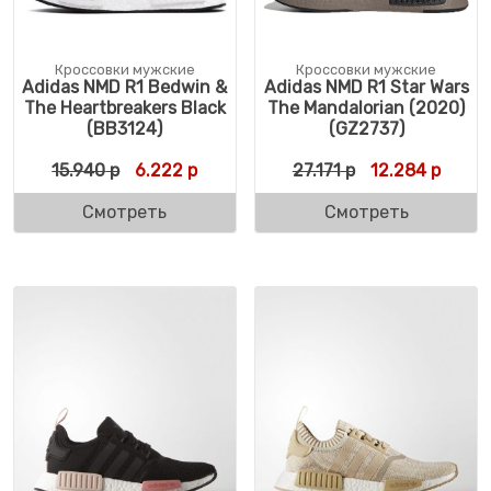
Кроссовки мужские
Кроссовки мужские
Adidas NMD R1 Bedwin &
Adidas NMD R1 Star Wars
The Heartbreakers Black
The Mandalorian (2020)
(BB3124)
(GZ2737)
Первоначальная цена составляла 15.940 
Текущая цена: 6.222 р.
Первоначальна
Текущ
15.940
р
6.222
р
27.171
р
12.284
р
Смотреть
Смотреть