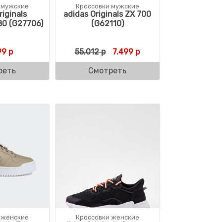
 мужские
Кроссовки мужские
riginals
adidas Originals ZX 700
80 (G27706)
(G62110)
ляла 21.990 р.
р.
Первоначальная цена состав
Текущая цена: 7.499 
99
р
55.012
р
7.499
р
реть
Смотреть
 женские
Кроссовки женские