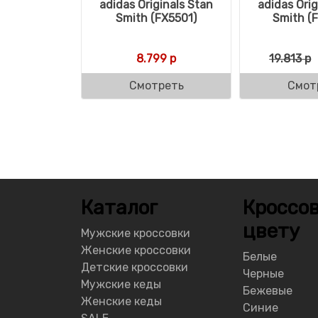
adidas Originals Stan
adidas Orig
Smith (FX5501)
Smith (
8.799
р
19.813
р
Смотреть
Смот
Каталог
Кроссов
цвету
Мужские кроссовки
Женские кроссовки
Белые
Детские кроссовки
Черные
Мужские кеды
Бежевые
Женские кеды
Синие