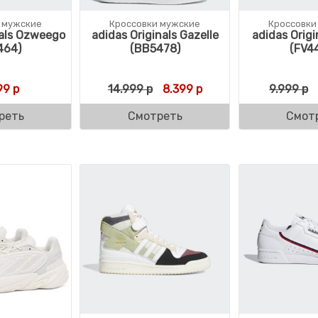
 мужские
Кроссовки мужские
Кроссовки
nals Ozweego
adidas Originals Gazelle
adidas Origi
464)
(BB5478)
(FV4
ляла 17.027 р.
р.
Первоначальная цена состав
Текущая цена: 8.399 
99
р
14.999
р
8.399
р
9.999
р
реть
Смотреть
Смот