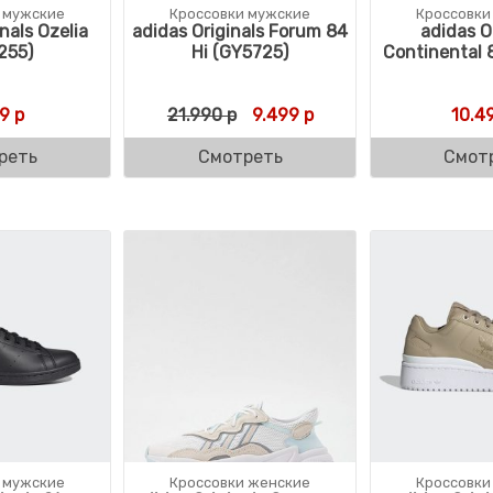
 мужские
Кроссовки мужские
Кроссовки
nals Ozelia
adidas Originals Forum 84
adidas O
255)
Hi (GY5725)
Continental 
Первоначальная цена состав
Текущая цена: 9.499 
99
р
21.990
р
9.499
р
10.4
реть
Смотреть
Смот
 мужские
Кроссовки женские
Кроссовки