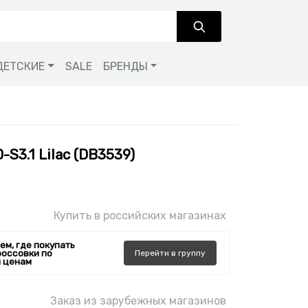
ДЕТСКИЕ
SALE
БРЕНДЫ
-S3.1 Lilac (DB3539)
Купить в российских магазинах
ем, где покупать
россовки по
Перейти
в
группу
 ценам
Заказ из зарубежных магазинов