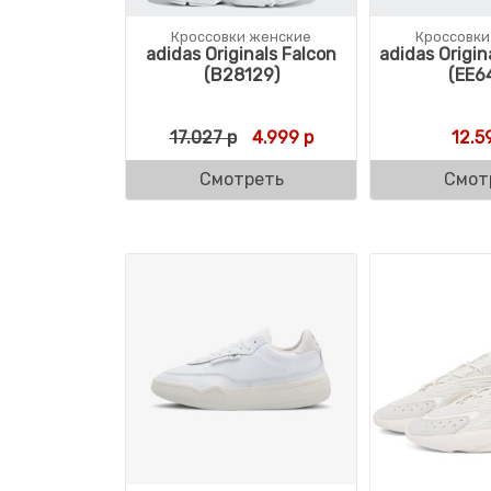
Кроссовки женские
Кроссовки
adidas Originals Falcon
adidas Origi
(B28129)
(EE6
Первоначальная цена состав
Текущая цена: 4.999 
17.027
р
4.999
р
12.5
Смотреть
Смот