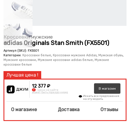
Кроссовки мужские
adidas Originals Stan Smith (FX5501)
Артикул (SKU):
FX5501
Категории:
Кроссовки белые
,
Кроссовки мужские Adidas
,
Мужская обувь
,
Мужские кроссовки
,
Мужские кроссовки adidas белые
,
Мужские
кроссовки белые
12 377 ₽
В
магазин
!
Цена на сайте
может быть гораздо ниже
Искать все предложения
на эту модель
О магазине
Доставка
Отзывы