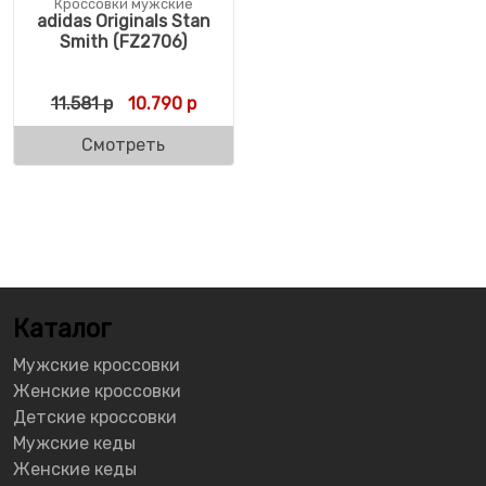
Кроссовки мужские
adidas Originals Stan
Smith (FZ2706)
Первоначальная цена составляла 11.581 р.
Текущая цена: 10.790 р.
11.581
р
10.790
р
Смотреть
Каталог
Мужские кроссовки
Женские кроссовки
Детские кроссовки
Мужские кеды
Женские кеды