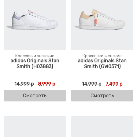
Кроссовки женские
Кроссовки женские
adidas Originals Stan
adidas Originals Stan
Smith (H03883)
Smith (GW0571)
Первоначальная цена составляла 14.999 
Текущая цена: 8.999 р.
Первоначальн
Текуща
14.999
р
8.999
р
14.999
р
7.499
р
Смотреть
Смотреть