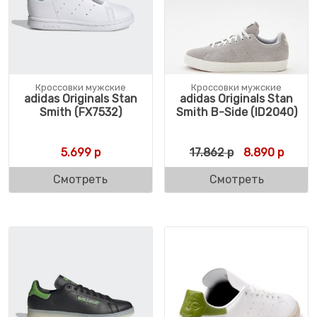
Кроссовки мужские
Кроссовки мужские
adidas Originals Stan
adidas Originals Stan
Smith (FX7532)
Smith B-Side (ID2040)
Первоначальн
Текущ
5.699
р
17.862
р
8.890
р
Смотреть
Смотреть