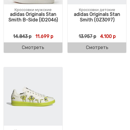
Кроссовки мужские
Кроссовки детские
adidas Originals Stan
adidas Originals Stan
Smith B-Side (ID2046)
Smith (GZ3097)
Первоначальная цена составляла 14.843 
Текущая цена: 11.699 р.
Первоначальн
Текуща
14.843
р
11.699
р
13.957
р
4.100
р
Смотреть
Смотреть