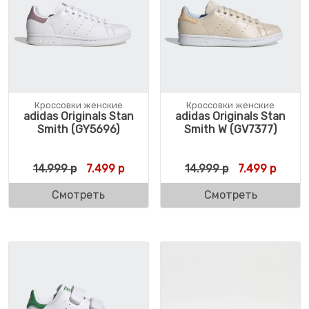
Кроссовки женские
Кроссовки женские
adidas Originals Stan
adidas Originals Stan
Smith (GY5696)
Smith W (GV7377)
Первоначальная цена составляла 14.999 
Текущая цена: 7.499 р.
Первоначальн
Текуща
14.999
р
7.499
р
14.999
р
7.499
р
Смотреть
Смотреть