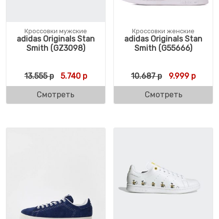
Кроссовки мужские
Кроссовки женские
adidas Originals Stan
adidas Originals Stan
Smith (GZ3098)
Smith (G55666)
Первоначальная цена составляла 13.555 
Текущая цена: 5.740 р.
Первоначальн
Текуща
13.555
р
5.740
р
10.687
р
9.999
р
Смотреть
Смотреть