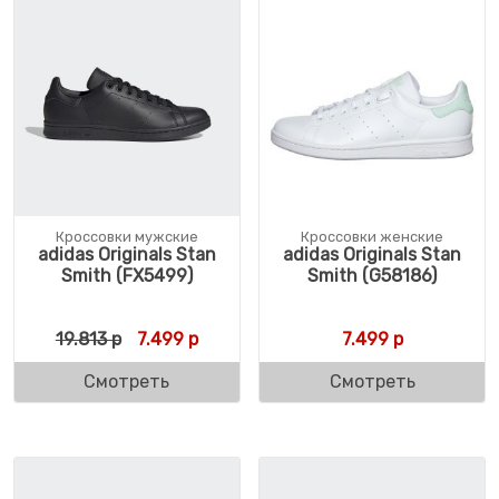
Кроссовки мужские
Кроссовки женские
adidas Originals Stan
adidas Originals Stan
Smith (FX5499)
Smith (G58186)
Первоначальная цена составляла 19.813 р
Текущая цена: 7.499 р.
19.813
р
7.499
р
7.499
р
Смотреть
Смотреть