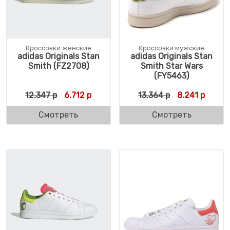
Кроссовки женские
Кроссовки мужские
adidas Originals Stan
adidas Originals Stan
Smith (FZ2708)
Smith Star Wars
(FY5463)
Первоначальная цена составляла 12.347 
Текущая цена: 6.712 р.
Первоначальн
Текуща
12.347
р
6.712
р
13.364
р
8.241
р
Смотреть
Смотреть