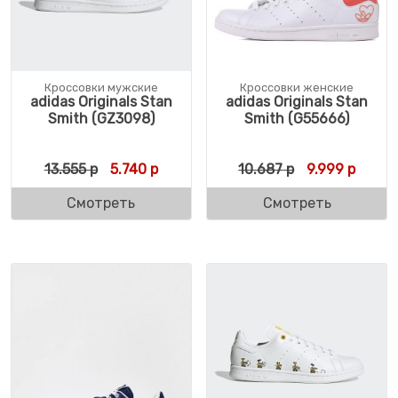
Кроссовки мужские
Кроссовки женские
adidas Originals Stan
adidas Originals Stan
Smith (GZ3098)
Smith (G55666)
Первоначальная цена составляла 13.555 
Текущая цена: 5.740 р.
Первоначальн
Текуща
13.555
р
5.740
р
10.687
р
9.999
р
Смотреть
Смотреть