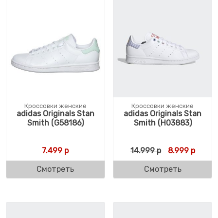
Кроссовки женские
Кроссовки женские
adidas Originals Stan
adidas Originals Stan
Smith (G58186)
Smith (H03883)
Первоначальн
Текущ
7.499
р
14.999
р
8.999
р
Смотреть
Смотреть