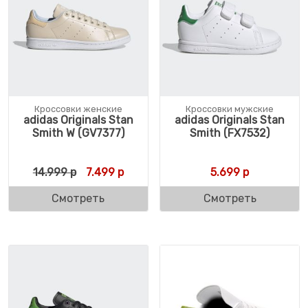
Кроссовки женские
Кроссовки мужские
adidas Originals Stan
adidas Originals Stan
Smith W (GV7377)
Smith (FX7532)
Первоначальная цена составляла 14.999 
Текущая цена: 7.499 р.
14.999
р
7.499
р
5.699
р
Смотреть
Смотреть