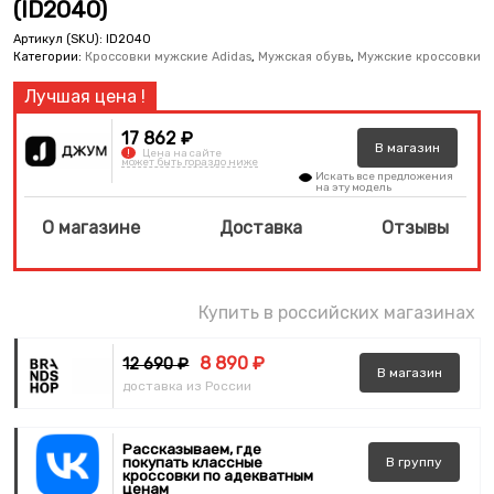
(ID2040)
Артикул (SKU):
ID2040
Категории:
Кроссовки мужские Adidas
,
Мужская обувь
,
Мужские кроссовки
17 862 ₽
В
магазин
!
Цена на сайте
может быть гораздо ниже
Искать все предложения
на эту модель
О магазине
Доставка
Отзывы
Купить в российских магазинах
8 890 ₽
12 690 ₽
В
магазин
доставка из России
Рассказываем, где
покупать классные
В
группу
кроссовки по адекватным
ценам