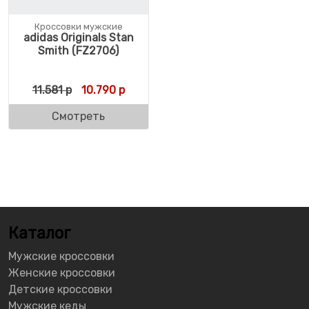
Кроссовки мужские
adidas Originals Stan
Smith (FZ2706)
Первоначальная цена составляла 11.581 р.
Текущая цена: 10.790 р.
11.581
р
10.790
р
Смотреть
Каталог
Мужские кроссовки
Женские кроссовки
Детские кроссовки
Мужские кеды