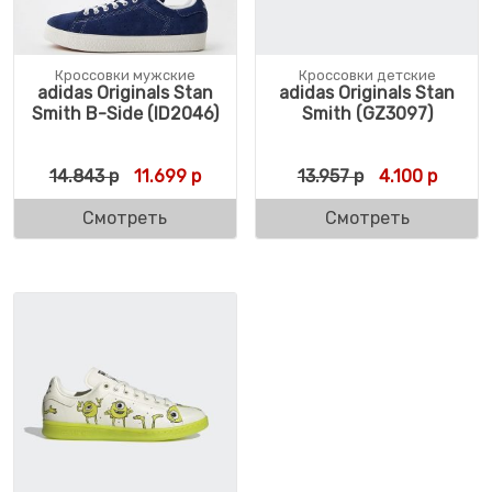
Кроссовки мужские
Кроссовки детские
adidas Originals Stan
adidas Originals Stan
Smith B-Side (ID2046)
Smith (GZ3097)
Первоначальная цена составляла 14.843 
Текущая цена: 11.699 р.
Первоначальн
Текуща
14.843
р
11.699
р
13.957
р
4.100
р
Смотреть
Смотреть