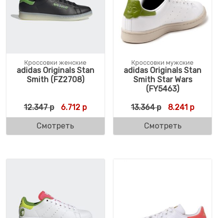
Кроссовки женские
Кроссовки мужские
adidas Originals Stan
adidas Originals Stan
Smith (FZ2708)
Smith Star Wars
(FY5463)
Первоначальная цена составляла 12.347 
Текущая цена: 6.712 р.
Первоначальн
Текуща
12.347
р
6.712
р
13.364
р
8.241
р
Смотреть
Смотреть