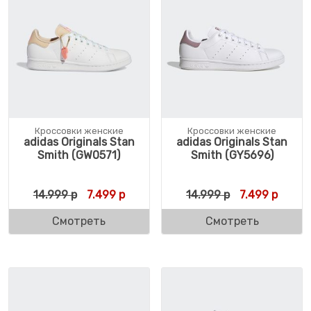
Кроссовки женские
Кроссовки женские
adidas Originals Stan
adidas Originals Stan
Smith (GW0571)
Smith (GY5696)
Первоначальная цена составляла 14.999 
Текущая цена: 7.499 р.
Первоначальн
Текуща
14.999
р
7.499
р
14.999
р
7.499
р
Смотреть
Смотреть