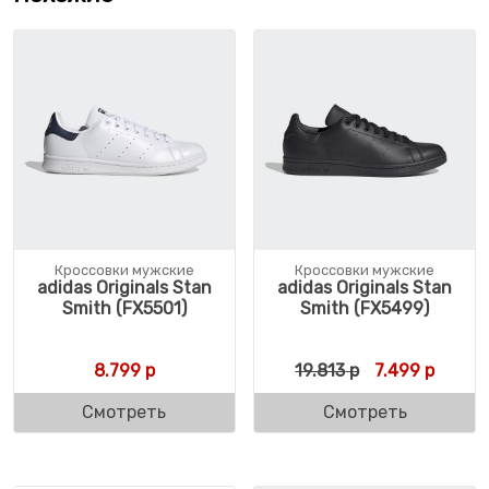
Кроссовки мужские
Кроссовки мужские
adidas Originals Stan
adidas Originals Stan
Smith (FX5501)
Smith (FX5499)
Первоначальн
Текуща
8.799
р
19.813
р
7.499
р
Смотреть
Смотреть