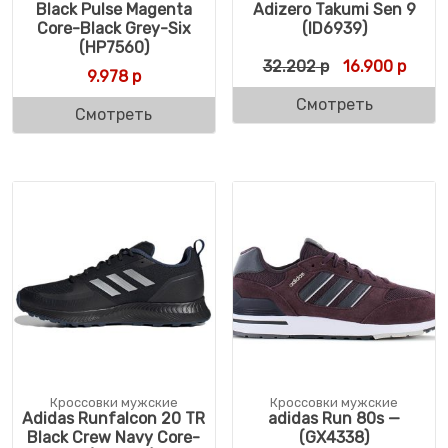
Black Pulse Magenta
Adizero Takumi Sen 9
Core-Black Grey-Six
(ID6939)
(HP7560)
Первоначальн
Текущ
32.202
р
16.900
р
9.978
р
Смотреть
Смотреть
Кроссовки мужские
Кроссовки мужские
Adidas Runfalcon 20 TR
adidas Run 80s —
Black Crew Navy Core-
(GX4338)