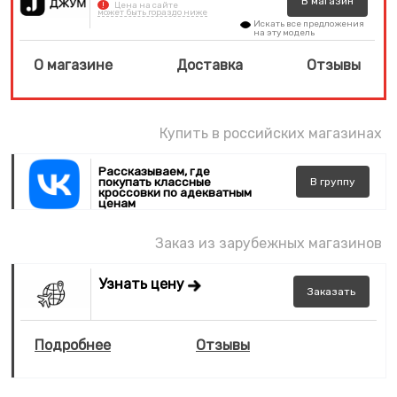
В
магазин
!
Цена на сайте
может быть гораздо ниже
Искать все предложения
на эту модель
О магазине
Доставка
Отзывы
Купить в российских магазинах
Рассказываем, где
покупать классные
В
группу
кроссовки по адекватным
ценам
Заказ из зарубежных магазинов
Узнать цену
Заказать
Подробнее
Отзывы