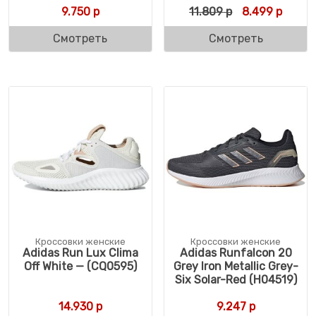
Первоначальн
Текуща
9.750
р
11.809
р
8.499
р
Смотреть
Смотреть
Кроссовки женские
Кроссовки женские
Adidas Run Lux Clima
Adidas Runfalcon 20
Off White — (CQ0595)
Grey Iron Metallic Grey-
Six Solar-Red (H04519)
14.930
р
9.247
р