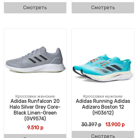
Смотреть
Смотреть
Кроссовки женские
Кроссовки мужские
Adidas Runfalcon 20
Adidas Running Adidas
Halo Silver Grey Core-
Adizero Boston 12
Black Linen-Green
(H03612)
(GV9574)
Первоначальн
Текущ
30.397
р
13.900
р
9.510
р
Смотреть