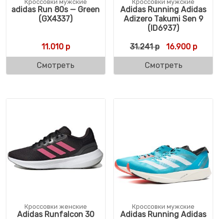
Кроссовки мужские
Кроссовки мужские
adidas Run 80s — Green
Adidas Running Adidas
(GX4337)
Adizero Takumi Sen 9
(ID6937)
Первоначальна
Текущ
11.010
р
31.241
р
16.900
р
Смотреть
Смотреть
Кроссовки женские
Кроссовки мужские
Adidas Runfalcon 30
Adidas Running Adidas