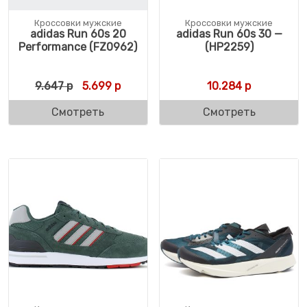
Кроссовки мужские
Кроссовки мужские
adidas Run 60s 20
adidas Run 60s 30 —
Performance (FZ0962)
(HP2259)
Первоначальная цена составляла 9.647 р
Текущая цена: 5.699 р.
9.647
р
5.699
р
10.284
р
Смотреть
Смотреть