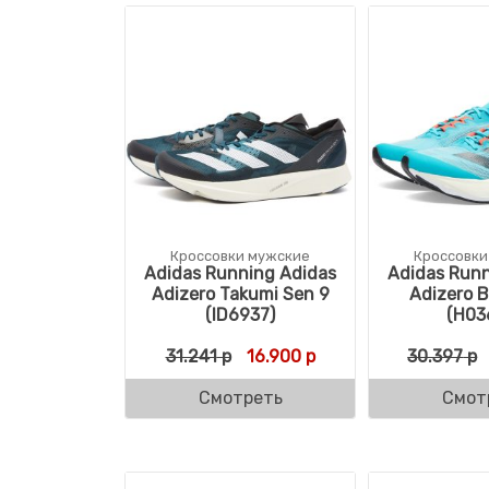
Кроссовки мужские
Кроссовки
Adidas Running Adidas
Adidas Runn
Adizero Takumi Sen 9
Adizero B
(ID6937)
(H03
Первоначальная цена состав
Текущая цена: 16.900
31.241
р
16.900
р
30.397
р
Смотреть
Смот