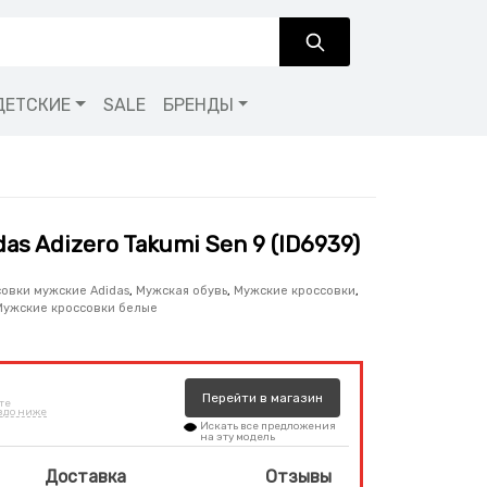
ДЕТСКИЕ
SALE
БРЕНДЫ
as Adizero Takumi Sen 9 (ID6939)
овки мужские Adidas
,
Мужская обувь
,
Мужские кроссовки
,
Мужские кроссовки белые
Перейти
в
магазин
те
здо ниже
Искать все предложения
на эту модель
Доставка
Отзывы