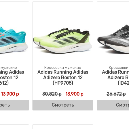
 мужские
Кроссовки мужские
Кроссовки
ing Adidas
Adidas Running Adidas
Adidas Runn
oston 12
Adizero Boston 12
Adizero B
612)
(HP9705)
(ID4
ляла 31.241 р.
 р.
Первоначальная цена составляла 30.397 р.
Текущая цена: 13.900 р.
Первоначальная цена состав
Текущая цена: 13.900
13.900
р
30.820
р
13.900
р
26.672
р
реть
Смотреть
Смот