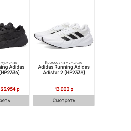
 мужские
Кроссовки мужские
ing Adidas
Adidas Running Adidas
 (HP2336)
Adistar 2 (HP2339)
ляла 24.520 р.
0 р.
Первоначальная цена составляла 23.954 р.
Текущая цена: 23.954 р.
23.954
р
13.000
р
реть
Смотреть