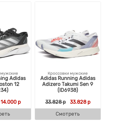
 мужские
Кроссовки мужские
ing Adidas
Adidas Running Adidas
oston 12
Adizero Takumi Sen 9
234)
(ID6938)
ляла 30.820 р.
 р.
Первоначальная цена составляла 26.672 р.
Текущая цена: 14.000 р.
Первоначальная цена состав
Текущая цена: 33.82
14.000
р
33.828
р
33.828
р
реть
Смотреть