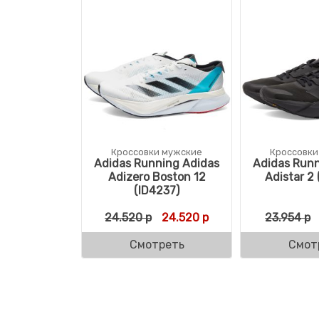
Кроссовки мужские
Кроссовки
Adidas Running Adidas
Adidas Runn
Adizero Boston 12
Adistar 2
(ID4237)
Первоначальная цена состав
Текущая цена: 24.52
24.520
р
24.520
р
23.954
р
Смотреть
Смот