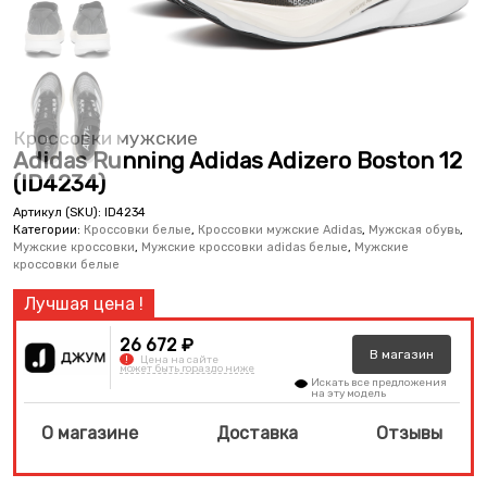
Кроссовки мужские
Adidas Running Adidas Adizero Boston 12
(ID4234)
Артикул (SKU):
ID4234
Категории:
Кроссовки белые
,
Кроссовки мужские Adidas
,
Мужская обувь
,
Мужские кроссовки
,
Мужские кроссовки adidas белые
,
Мужские
кроссовки белые
26 672 ₽
В
магазин
!
Цена на сайте
может быть гораздо ниже
Искать все предложения
на эту модель
О магазине
Доставка
Отзывы