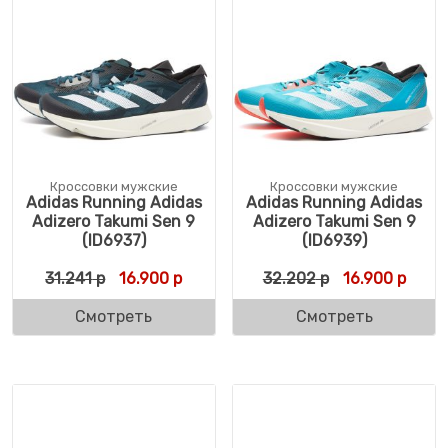
Кроссовки мужские
Кроссовки мужские
Adidas Running Adidas
Adidas Running Adidas
Adizero Takumi Sen 9
Adizero Takumi Sen 9
(ID6937)
(ID6939)
Первоначальная цена составляла 31.241 р
Текущая цена: 16.900 р.
Первоначальн
Текущ
31.241
р
16.900
р
32.202
р
16.900
р
Смотреть
Смотреть