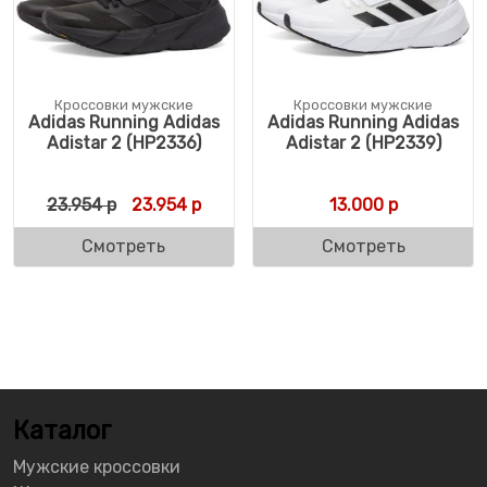
Кроссовки мужские
Кроссовки мужские
Adidas Running Adidas
Adidas Running Adidas
Adistar 2 (HP2336)
Adistar 2 (HP2339)
Первоначальная цена составляла 23.954 
Текущая цена: 23.954 р.
23.954
р
23.954
р
13.000
р
Смотреть
Смотреть
Каталог
Мужские кроссовки