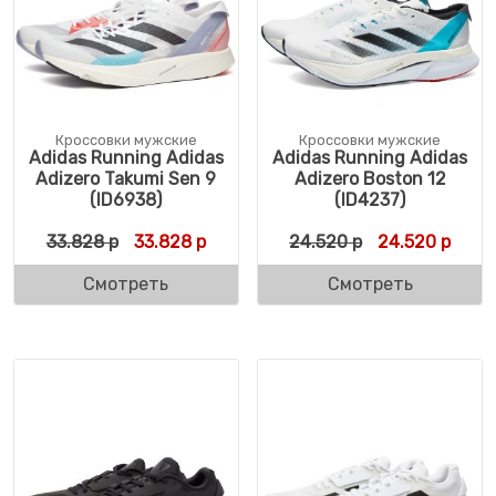
Кроссовки мужские
Кроссовки мужские
Adidas Running Adidas
Adidas Running Adidas
Adizero Takumi Sen 9
Adizero Boston 12
(ID6938)
(ID4237)
Первоначальная цена составляла 33.828 
Текущая цена: 33.828 р.
Первоначальн
Текущ
33.828
р
33.828
р
24.520
р
24.520
р
Смотреть
Смотреть