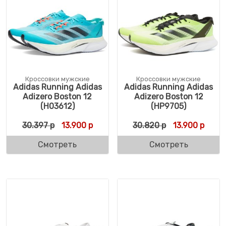
Кроссовки мужские
Кроссовки мужские
Adidas Running Adidas
Adidas Running Adidas
Adizero Boston 12
Adizero Boston 12
(H03612)
(HP9705)
Первоначальная цена составляла 30.397 
Текущая цена: 13.900 р.
Первоначальн
Текущ
30.397
р
13.900
р
30.820
р
13.900
р
Смотреть
Смотреть