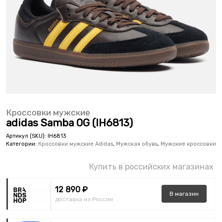
Кроссовки мужские
adidas Samba OG (IH6813)
Артикул (SKU):
IH6813
Категории:
Кроссовки мужские Adidas
,
Мужская обувь
,
Мужские кроссовки
Купить в российских магазинах
12 890 ₽
В
магазин
доставка из России