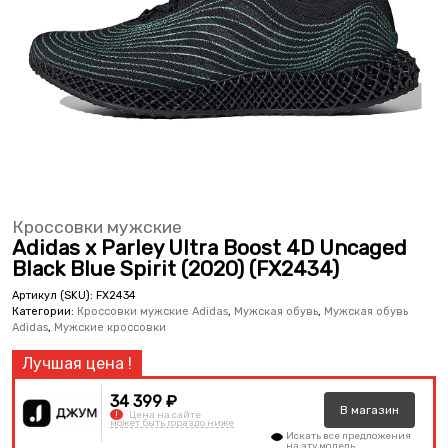
Кроссовки мужские
Adidas x Parley Ultra Boost 4D Uncaged
Black Blue Spirit (2020) (FX2434)
Артикул (SKU):
FX2434
Категории:
Кроссовки мужские Adidas
,
Мужская обувь
,
Мужская обувь
Adidas
,
Мужские кроссовки
34 399 ₽
В
магазин
!
Цена на сайте
может быть гораздо ниже
Искать все предложения
на эту модель