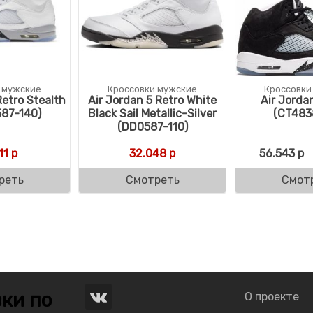
 мужские
Кроссовки мужские
Кроссовки
Retro Stealth
Air Jordan 5 Retro White
Air Jorda
87-140)
Black Sail Metallic-Silver
(CT483
(DD0587-110)
ляла 63.611 р.
 р.
11
р
32.048
р
56.543
р
реть
Смотреть
Смот
ки по
О проекте