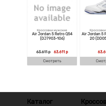
Кроссовки мужские
Кроссовки
Air Jordan 5 Retro Q54
Air Jordan 5 
(DJ7903-106)
20 (DD05
Первоначальная цена состав
Текущая цена: 63.611
63.611
р
63.611
р
63.6
Смотреть
Смот
Каталог
Кроссов