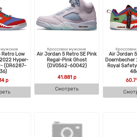
 мужские
Кроссовки мужские
Кроссовки
5 Retro Low
Air Jordan 5 Retro SE Pink
Air Jordan 
2022 Hyper-
Regal-Pink Ghost
Doernbecher 
y- (DR6287-
(DV0562-60042)
Royal Safet
36)
48
41.881
р
14
р
60.7
Смотреть
реть
Смот