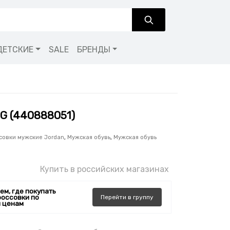
ДЕТСКИЕ
SALE
БРЕНДЫ
BG (440888051)
совки мужские Jordan
,
Мужская обувь
,
Мужская обувь
Купить в российских магазинах
ем, где покупать
россовки по
Перейти
в
группу
 ценам