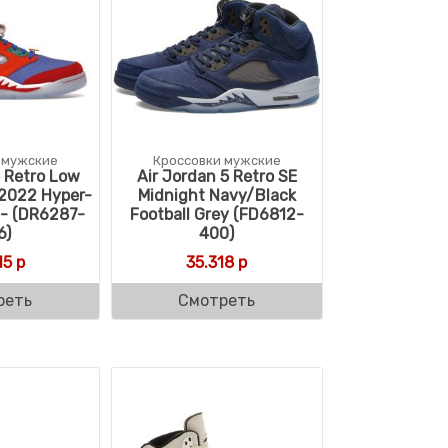
 мужские
Кроссовки мужские
5 Retro Low
Air Jordan 5 Retro SE
2022 Hyper-
Midnight Navy/Black
y- (DR6287-
Football Grey (FD6812-
6)
400)
15
р
35.318
р
реть
Смотреть