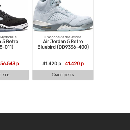
 мужские
Кроссовки женские
n 5 Retro
Air Jordan 5 Retro
8-011)
Bluebird (DD9336-400)
Первоначальная цена составляла 56.543 р.
Текущая цена: 56.543 р.
Первоначальная цена состав
Текущая цена: 41.420
56.543
р
41.420
р
41.420
р
реть
Смотреть