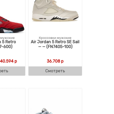
 мужские
Кроссовки мужские
n 5 Retro
Air Jordan 5 Retro SE Sail
7-600)
— — (FN7405-100)
Первоначальная цена составляла 49.500 р.
Текущая цена: 40.594 р.
40.594
р
36.708
р
реть
Смотреть