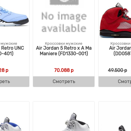
 мужские
Кроссовки мужские
Кроссовки
5 Retro UNC
Air Jordan 5 Retro x A Ma
Air Jorda
0-401)
Maniere (FD1330-001)
(DD058
28
р
70.088
р
49.500
р
реть
Смотреть
Смот