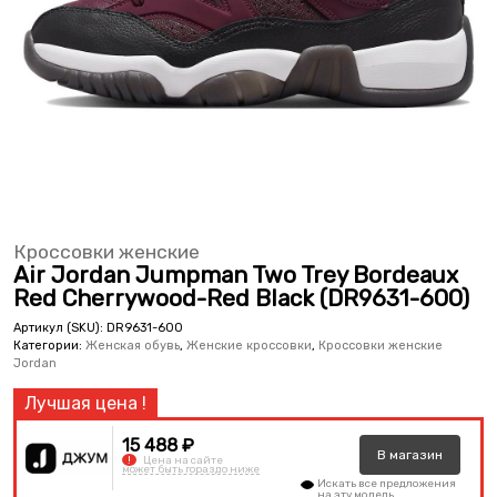
Кроссовки женские
Air Jordan Jumpman Two Trey Bordeaux
Red Cherrywood-Red Black (DR9631-600)
Артикул (SKU):
DR9631-600
Категории:
Женская обувь
,
Женские кроссовки
,
Кроссовки женские
Jordan
15 488 ₽
В
магазин
!
Цена на сайте
может быть гораздо ниже
Искать все предложения
на эту модель