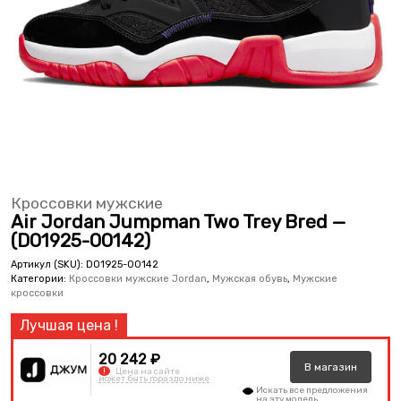
Кроссовки мужские
Air Jordan Jumpman Two Trey Bred —
(DO1925-00142)
Артикул (SKU):
DO1925-00142
Категории:
Кроссовки мужские Jordan
,
Мужская обувь
,
Мужские
кроссовки
20 242 ₽
В
магазин
!
Цена на сайте
может быть гораздо ниже
Искать все предложения
на эту модель