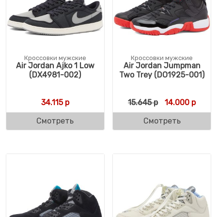
Кроссовки мужские
Кроссовки мужские
Air Jordan Ajko 1 Low
Air Jordan Jumpman
(DX4981-002)
Two Trey (DO1925-001)
Первоначальн
Текущ
34.115
р
15.645
р
14.000
р
Смотреть
Смотреть