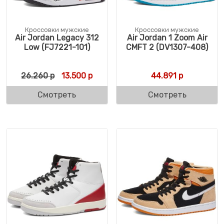
Кроссовки мужские
Кроссовки мужские
Air Jordan Legacy 312
Air Jordan 1 Zoom Air
Low (FJ7221-101)
CMFT 2 (DV1307-408)
Первоначальная цена составляла 26.260 
Текущая цена: 13.500 р.
26.260
р
13.500
р
44.891
р
Смотреть
Смотреть