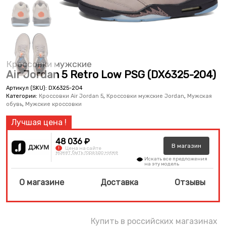
Кроссовки мужские
Air Jordan 5 Retro Low PSG (DX6325-204)
Артикул (SKU):
DX6325-204
Категории:
Кроссовки Air Jordan 5
,
Кроссовки мужские Jordan
,
Мужская
обувь
,
Мужские кроссовки
48 036 ₽
В
магазин
!
Цена на сайте
может быть гораздо ниже
Искать все предложения
на эту модель
О магазине
Доставка
Отзывы
Купить в российских магазинах