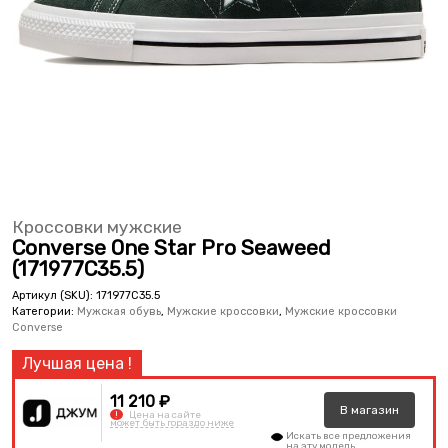
Кроссовки мужские
Converse One Star Pro Seaweed
(171977C35.5)
Артикул (SKU):
171977C35.5
Категории:
Мужская обувь
,
Мужские кроссовки
,
Мужские кроссовки
Converse
11 210 ₽
В
магазин
!
Цена на сайте
может быть гораздо ниже
Искать все предложения
на эту модель