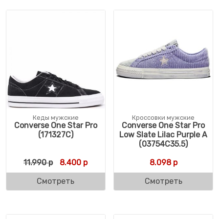
Кеды мужские
Кроссовки мужские
Converse One Star Pro
Converse One Star Pro
(171327C)
Low Slate Lilac Purple A
(03754C35.5)
Первоначальная цена составляла 11.990 р
Текущая цена: 8.400 р.
11.990
р
8.400
р
8.098
р
Смотреть
Смотреть