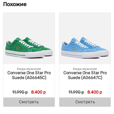
Похожие
Кеды мужские
Кеды мужские
Converse One Star Pro
Converse One Star Pro
Suede (A06645C)
Suede (A06647C)
Первоначальная цена составляла 11.990 р
Текущая цена: 8.400 р.
Первоначальн
Текуща
11.990
р
8.400
р
11.990
р
8.400
р
Смотреть
Смотреть