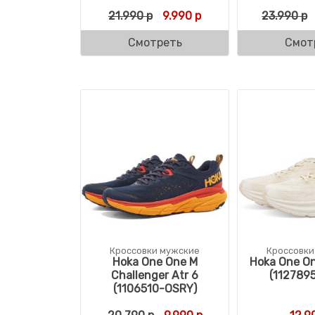
Первоначальная цена соста
Текущая цена: 9.990 
21.990
р
9.990
р
23.990
р
Смотреть
Смот
Кроссовки мужские
Кроссовки
Hoka One One M
Hoka One On
Challenger Atr 6
(112789
(1106510-OSRY)
Первоначальная цена соста
Текущая цена: 9.990 