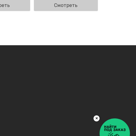
реть
Смотреть
×