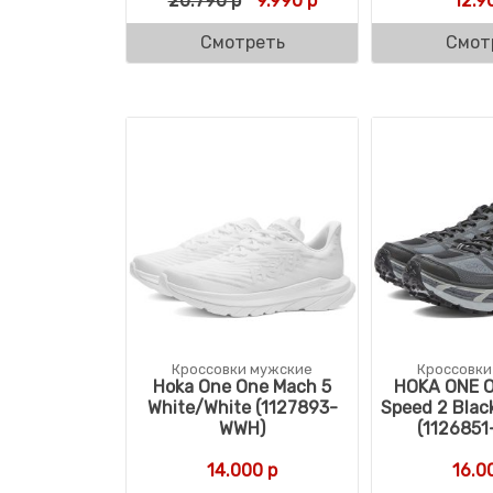
20.790
р
9.990
р
12.9
Смотреть
Смот
Кроссовки мужские
Кроссовки
Hoka One One Mach 5
HOKA ONE O
White/White (1127893-
Speed 2 Blac
WWH)
(1126851
14.000
р
16.0