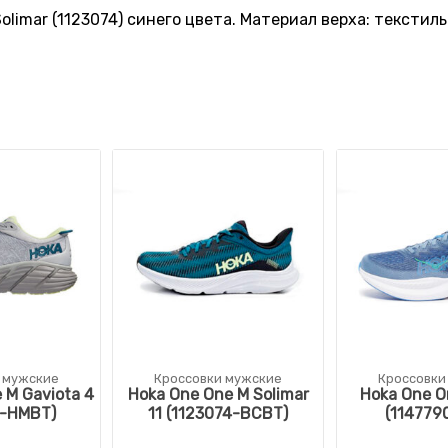
limar (1123074) синего цвета. Материал верха: текстил
 мужские
Кроссовки мужские
Кроссовки
 M Gaviota 4
Hoka One One M Solimar
Hoka One O
8-HMBT)
11 (1123074-BCBT)
(114779