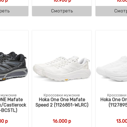
00
р
16.900
р
16.0
реть
Смотреть
Смот
 мужские
Кроссовки мужские
Кроссовки
NE Mafate
Hoka One One Mafate
Hoka One On
k/Castlerock
Speed 2 (1126851-WLRC)
(112789
-BCSTL)
00
р
16.000
р
13.0