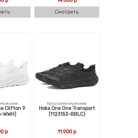
00
р
14.000
р
реть
Смотреть
 мужские
Кроссовки мужские
e Clifton 9
Hoka One One Transport
5-WWH)
(1123153-BBLC)
00
р
11.900
р