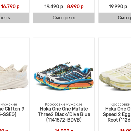
вляла 21.990 р.
р.
Первоначальная цена составляла 23.990 р.
Текущая цена: 16.790 р.
Первоначальная цена состав
Текущая цена: 8.990 
16.790
р
19.490
р
8.990
р
19.990
р
реть
Смотреть
Смот
 мужские
Кроссовки мужские
Кроссовки
e Clifton 9
Hoka One One Mafate
Hoka One O
5-SSEG)
Three2 Black/Diva Blue
Speed 2 Egg
(1141572-BDVB)
Root (112
вляла 20.790 р.
р.