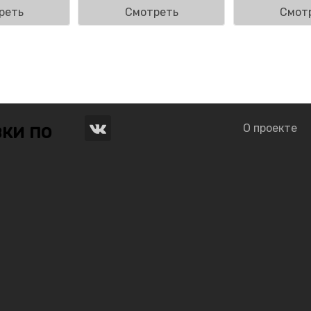
реть
Смотреть
Смот
ки по
О проекте