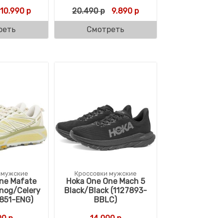
ляла 19.490 р.
р.
Первоначальная цена составляла 19.990 р.
Текущая цена: 10.990 р.
Первоначальная цена соста
Текущая цена: 9.890 
10.990
р
20.490
р
9.890
р
реть
Смотреть
 мужские
Кроссовки мужские
ne Mafate
Hoka One One Mach 5
nog/Celery
Black/Black (1127893-
6851-ENG)
BBLC)