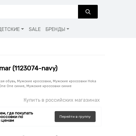
ДЕТСКИЕ
SALE
БРЕНДЫ
mar (1123074-navy)
ая обувь
,
Мужские кроссовки
,
Мужские кроссовки Hoka
One One синие
,
Мужские кроссовки синие
Купить в российских магазинах
ем, где покупать
россовки по
Перейти
в
группу
 ценам