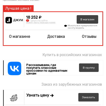
18 252 ₽
В
магазин
!
Цена на сайте
может быть гораздо ниже
Искать все предложения
на эту модель
О магазине
Доставка
Отзывы
Купить в российских магазинах
Рассказываем, где
покупать классные
В
группу
кроссовки по адекватным
ценам
Заказ из зарубежных магазинов
Узнать цену
Заказать