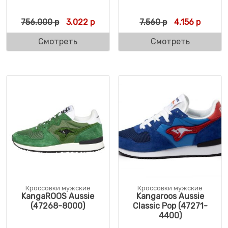
Первоначальная цена составляла 756.00
Текущая цена: 3.022 р.
Первоначальн
Текуща
756.000
р
3.022
р
7.560
р
4.156
р
Смотреть
Смотреть
Кроссовки мужские
Кроссовки мужские
KangaROOS Aussie
Kangaroos Aussie
(47268-8000)
Classic Pop (47271-
4400)