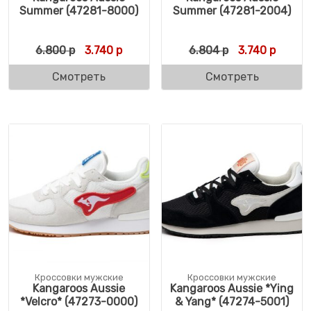
Summer (47281-8000)
Summer (47281-2004)
Первоначальная цена составляла 6.800 р
Текущая цена: 3.740 р.
Первоначальн
Текуща
6.800
р
3.740
р
6.804
р
3.740
р
Смотреть
Смотреть
Кроссовки мужские
Кроссовки мужские
Kangaroos Aussie
Kangaroos Aussie *Ying
*Velcro* (47273-0000)
& Yang* (47274-5001)