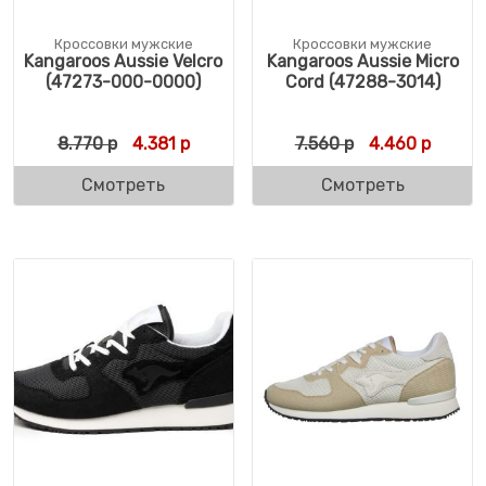
Кроссовки мужские
Кроссовки мужские
Kangaroos Aussie Velcro
Kangaroos Aussie Micro
(47273-000-0000)
Cord (47288-3014)
Первоначальная цена составляла 8.770 р
Текущая цена: 4.381 р.
Первоначальн
Текуща
8.770
р
4.381
р
7.560
р
4.460
р
Смотреть
Смотреть