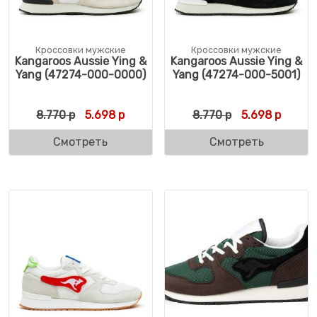
Кроссовки мужские
Кроссовки мужские
Kangaroos Aussie Ying &
Kangaroos Aussie Ying &
Yang (47274-000-0000)
Yang (47274-000-5001)
Первоначальная цена составляла 8.770 р
Текущая цена: 5.698 р.
Первоначальн
Текуща
8.770
р
5.698
р
8.770
р
5.698
р
Смотреть
Смотреть