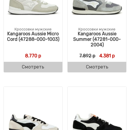
Кроссовки мужские
Кроссовки мужские
Kangaroos Aussie Micro
Kangaroos Aussie
Cord (47288-000-1003)
Summer (47281-000-
2004)
Первоначальн
Текуща
8.770
р
7.892
р
4.381
р
Смотреть
Смотреть