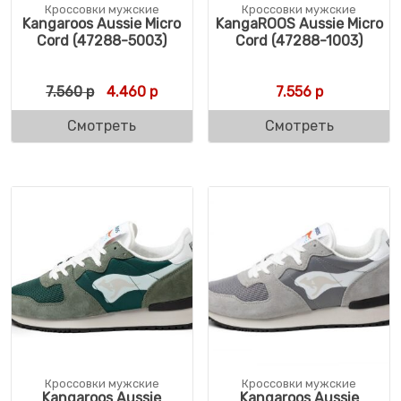
Кроссовки мужские
Кроссовки мужские
Kangaroos Aussie Micro
KangaROOS Aussie Micro
Cord (47288-5003)
Cord (47288-1003)
Первоначальная цена составляла 7.560 р.
Текущая цена: 4.460 р.
7.560
р
4.460
р
7.556
р
Смотреть
Смотреть
Кроссовки мужские
Кроссовки мужские
Kangaroos Aussie
Kangaroos Aussie