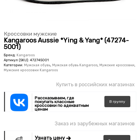
Кроссовки мужские
Kangaroos Aussie *Ying & Yang* (47274-
5001)
Бренд:
Kangaroos
Артикул (SKU):
472745001
Категории:
Мужская обувь
,
Мужская обувь Kangaroos
,
Мужские кроссовки
,
Мужские кроссовки Kangaroos
Купить в российских магазинах
Рассказываем, где
покупать классные
В
группу
кроссовки по адекватным
ценам
Заказ из зарубежных магазинов
Узнать цену