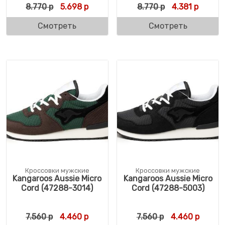
Первоначальная цена составляла 8.770 р
Текущая цена: 5.698 р.
Первоначальн
Текуща
8.770
р
5.698
р
8.770
р
4.381
р
Смотреть
Смотреть
Кроссовки мужские
Кроссовки мужские
Kangaroos Aussie Micro
Kangaroos Aussie Micro
Cord (47288-3014)
Cord (47288-5003)
Первоначальная цена составляла 7.560 р.
Текущая цена: 4.460 р.
Первоначальн
Текуща
7.560
р
4.460
р
7.560
р
4.460
р