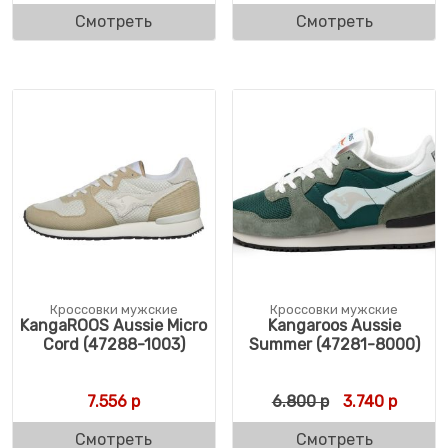
Смотреть
Смотреть
Кроссовки мужские
Кроссовки мужские
KangaROOS Aussie Micro
Kangaroos Aussie
Cord (47288-1003)
Summer (47281-8000)
Первоначальн
Текуща
7.556
р
6.800
р
3.740
р
Смотреть
Смотреть