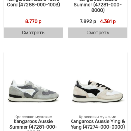
Cord (47288-000-1003)
Summer (47281-000-
8000)
Первоначальн
Текуща
8.770
р
7.892
р
4.381
р
Смотреть
Смотреть
Кроссовки мужские
Кроссовки мужские
Kangaroos Aussie
Kangaroos Aussie Ying &
Summer (47281-000-
Yang (47274-000-0000)