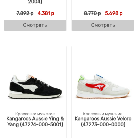
2004)
Первоначальная цена составляла 7.892 р
Текущая цена: 4.381 р.
Первоначальн
Текуща
7.892
р
4.381
р
8.770
р
5.698
р
Смотреть
Смотреть
Кроссовки мужские
Кроссовки мужские
Kangaroos Aussie Ying &
Kangaroos Aussie Velcro
Yang (47274-000-5001)
(47273-000-0000)