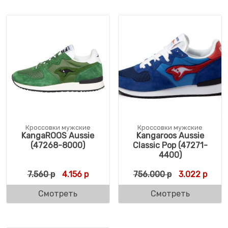
Кроссовки мужские
Кроссовки мужские
KangaROOS Aussie
Kangaroos Aussie
(47268-8000)
Classic Pop (47271-
4400)
Первоначальная цена составляла 7.560 р
Текущая цена: 4.156 р.
Первоначаль
Текущ
7.560
р
4.156
р
756.000
р
3.022
р
Смотреть
Смотреть