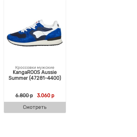
Кроссовки мужские
KangaROOS Aussie
Summer (47281-4400)
Первоначальная цена составляла 6.800 р
Текущая цена: 3.060 р.
6.800
р
3.060
р
Смотреть