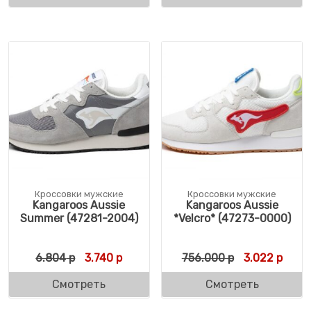
Кроссовки мужские
Кроссовки мужские
Kangaroos Aussie
Kangaroos Aussie
Summer (47281-2004)
*Velcro* (47273-0000)
Первоначальная цена составляла 6.804 р
Текущая цена: 3.740 р.
Первоначаль
Текущ
6.804
р
3.740
р
756.000
р
3.022
р
Смотреть
Смотреть