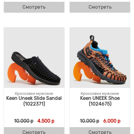
Смотреть
Смотреть
Кроссовки мужские
Кроссовки мужские
Keen Uneek Slide Sandal
Keen UNEEK Shoe
(1022371)
(1024675)
Первоначальная цена составляла 10.000 
Текущая цена: 4.500 р.
Первоначальн
Текущ
10.000
р
4.500
р
10.000
р
6.000
р
Смотреть
Смотреть