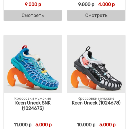
Первоначальн
Текуща
9.000
р
9.000
р
4.000
р
Смотреть
Смотреть
Кроссовки мужские
Кроссовки мужские
Keen Uneek SNK
Keen Uneek (1024678)
(1024673)
Первоначальная цена составляла 11.000 
Текущая цена: 5.000 р.
Первоначальн
Текущ
11.000
р
5.000
р
10.000
р
5.000
р