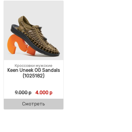
Кроссовки мужские
Keen Uneek OG Sandals
(1025182)
Первоначальная цена составляла 9.000 р
Текущая цена: 4.000 р.
9.000
р
4.000
р
Смотреть