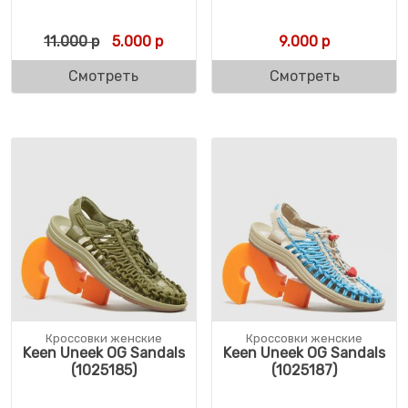
Первоначальная цена составляла 11.000 
Текущая цена: 5.000 р.
11.000
р
5.000
р
9.000
р
Смотреть
Смотреть
Кроссовки женские
Кроссовки женские
Keen Uneek OG Sandals
Keen Uneek OG Sandals
(1025185)
(1025187)