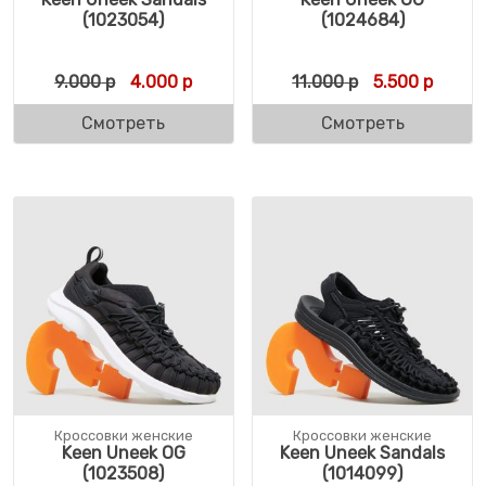
(1023054)
(1024684)
Первоначальная цена составляла 9.000 р
Текущая цена: 4.000 р.
Первоначальн
Текуща
9.000
р
4.000
р
11.000
р
5.500
р
Смотреть
Смотреть
Кроссовки женские
Кроссовки женские
Keen Uneek OG
Keen Uneek Sandals
(1023508)
(1014099)