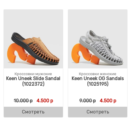
Кроссовки мужские
Кроссовки женские
Keen Uneek Slide Sandal
Keen Uneek OG Sandals
(1022372)
(1025195)
Первоначальная цена составляла 10.000 
Текущая цена: 4.500 р.
Первоначальн
Текуща
10.000
р
4.500
р
9.000
р
4.500
р
Смотреть
Смотреть