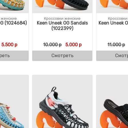
 женские
Кроссовки женские
Кроссовки
G (1024684)
Keen Uneek OG Sandals
Keen Uneek O
(1022399)
ляла 9.000 р.
р.
Первоначальная цена составляла 11.000 р.
Текущая цена: 5.500 р.
Первоначальная цена соста
Текущая цена: 5.000 
5.500
р
10.000
р
5.000
р
11.000
р
реть
Смотреть
Смот