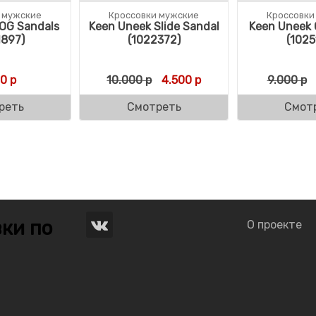
 мужские
Кроссовки мужские
Кроссовки
OG Sandals
Keen Uneek Slide Sandal
Keen Uneek 
1897)
(1022372)
(1025
Первоначальная цена соста
Текущая цена: 4.500 
00
р
10.000
р
4.500
р
9.000
р
реть
Смотреть
Смот
ки по
О проекте