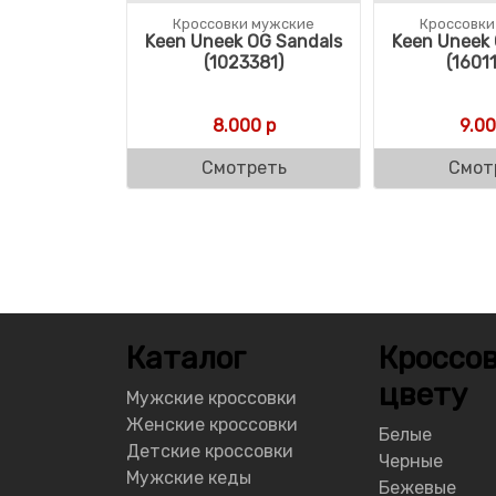
Кроссовки мужские
Кроссовки
Keen Uneek OG Sandals
Keen Uneek 
(1023381)
(1601
8.000
р
9.0
Смотреть
Смот
Каталог
Кроссов
цвету
Мужские кроссовки
Женские кроссовки
Белые
Детские кроссовки
Черные
Мужские кеды
Бежевые