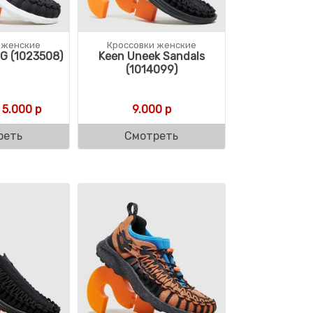
 женские
Кроссовки женские
G (1023508)
Keen Uneek Sandals
(1014099)
вляла 10.000 р.
р.
Первоначальная цена составляла 11.000 р.
Текущая цена: 5.000 р.
5.000
р
9.000
р
реть
Смотреть