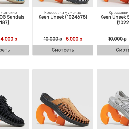
 женские
Кроссовки мужские
Кроссовки
OG Sandals
Keen Uneek (1024678)
Keen Uneek S
187)
(1022
Первоначальная цена составляла 9.000 р.
Текущая цена: 4.000 р.
Первоначальная цена соста
Текущая цена: 5.000 
4.000
р
10.000
р
5.000
р
10.000
р
реть
Смотреть
Смот