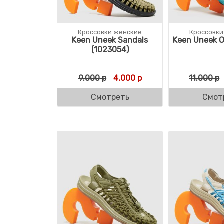
Кроссовки женские
Кроссовки
Keen Uneek Sandals
Keen Uneek O
(1023054)
Первоначальная цена состав
Текущая цена: 4.000 
9.000
р
4.000
р
11.000
р
Смотреть
Смот